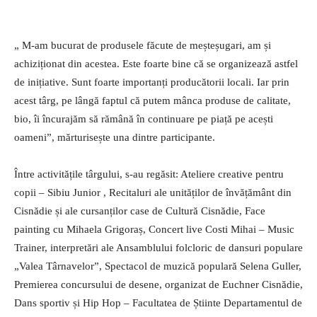
„ M-am bucurat de produsele făcute de meșteșugari, am și
achiziționat din acestea. Este foarte bine că se organizează astfel
de inițiative. Sunt foarte importanți producătorii locali. Iar prin
acest târg, pe lângă faptul că putem mânca produse de calitate,
bio, îi încurajăm să rămână în continuare pe piață pe acești
oameni”, mărturisește una dintre participante.
Între activitățile târgului, s-au regăsit: Ateliere creative pentru
copii – Sibiu Junior , Recitaluri ale unităților de învățământ din
Cisnădie și ale cursanților case de Cultură Cisnădie, Face
painting cu Mihaela Grigoraș, Concert live Costi Mihai – Music
Trainer, interpretări ale Ansamblului folcloric de dansuri populare
„Valea Târnavelor”, Spectacol de muzică populară Selena Guller,
Premierea concursului de desene, organizat de Euchner Cisnădie,
Dans sportiv și Hip Hop – Facultatea de Știinte Departamentul de