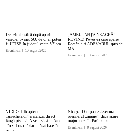
Decizie drastică după apariția
„AMBULANȚA NEAGRĂ”
variolei ovine: 500 de oi ar putea
REVINE! Povestea care sperie
fi UCISE în județul vecin Vâlcea
România și ADEVĂRUL spus de
MAI
Eveniment
10 august 2026
Eveniment
10 august 2026
VIDEO: Elicopterul
Nicușor Dan poate desemna
„șmecherilor” a aterizat direct
premierul „mâine”, dacă apare
lângă piscină. A vrut să-și ia fata
majoritatea în Parlament
„în stil mare” dar a lăsat haos în
Eveniment
9 august 2026
urmă