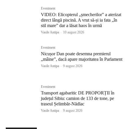
Eveniment
VIDEO: Elicopterul „șmecherilor” a aterizat
direct lângă piscină. A vrut să-și ia fata „în
stil mare” dar a lăsat haos în urmă
Vasile Antipa
-
10 august 2026
Eveniment
Nicușor Dan poate desemna premierul
„mâine”, dacă apare majoritatea în Parlament
Vasile Antipa
-
9 august 2026
Eveniment
Transport agabaritic DE PROPORȚII în
județul Sibiu: camion de 133 de tone, pe
traseul Șelimbăr-Nădlac
Vasile Antipa
-
9 august 2026