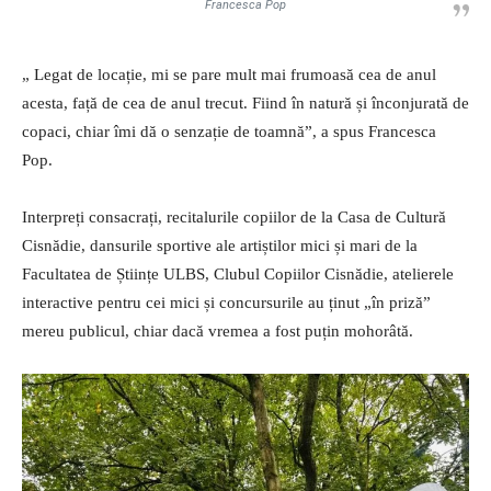
Francesca Pop
„ Legat de locație, mi se pare mult mai frumoasă cea de anul
acesta, față de cea de anul trecut. Fiind în natură și înconjurată de
copaci, chiar îmi dă o senzație de toamnă”, a spus Francesca
Pop.
Interpreți consacrați, recitalurile copiilor de la Casa de Cultură
Cisnădie, dansurile sportive ale artiștilor mici și mari de la
Facultatea de Științe ULBS, Clubul Copiilor Cisnădie, atelierele
interactive pentru cei mici și concursurile au ținut „în priză”
mereu publicul, chiar dacă vremea a fost puțin mohorâtă.