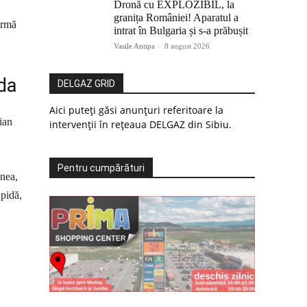
Dronă cu EXPLOZIBIL, la
granița României! Aparatul a
irmă
intrat în Bulgaria și s-a prăbușit
Vasile Antipa
-
8 august 2026
da
DELGAZ GRID
Aici puteți găsi anunțuri referitoare la
ian
intervenții în rețeaua DELGAZ din Sibiu.
Pentru cumpărături
nea,
apidă,
.