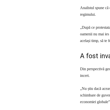
Analistul spune că 
regimului.
„După ce protestata
oamenii nu mai ies u
același timp, să te
A fost inv
Din perspectivă geop
incert.
„Nu știu dacă aceast
schimbare de guvern
economiei globale”