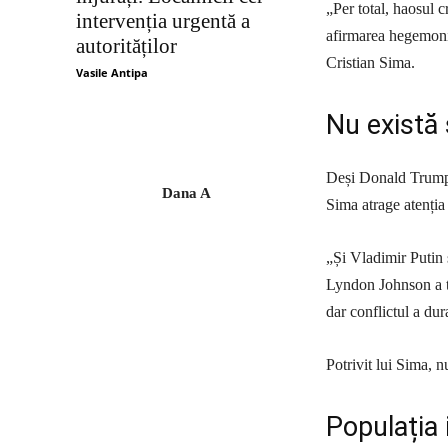
„Per total, haosul 
intervenția urgentă a
afirmarea hegemonie
autorităților
Cristian Sima.
Vasile Antipa
Nu există
Deși Donald Trump a
Dana A
Sima atrage atenția 
„Și Vladimir Putin
Lyndon Johnson a tr
dar conflictul a dur
Potrivit lui Sima, n
Populația 