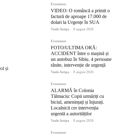
Eveniment
VIDEO: O româncă a primit o
factură de aproape 17.000 de
dolari la Urgențe în SUA
Vasile Antipa
-
8 august 2026
Eveniment
FOTO/ULTIMA ORĂ:
ACCIDENT între o mașină și
un autobuz în Sibiu. 4 persoane
rănite, intervenție de urgență
ol și
Vasile Antipa
-
8 august 2026
Eveniment
ALARMĂ în Colonia
Tălmaciu: Copii urmăriți cu
biciul, amenințați și înjurați.
Localnicii cer intervenția
urgentă a autorităților
Vasile Antipa
-
8 august 2026
Eveniment