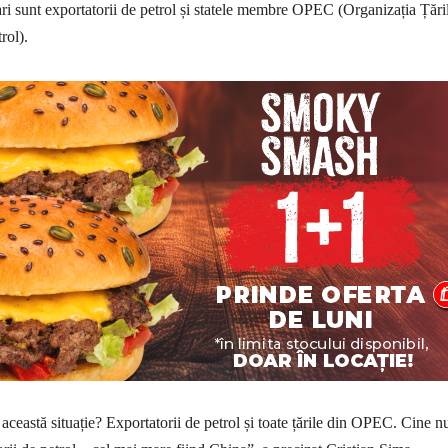
iari sunt exportatorii de petrol și statele membre OPEC (Organizația Țări
rol).
această situație? Exportatorii de petrol și toate țările din OPEC. Cine n