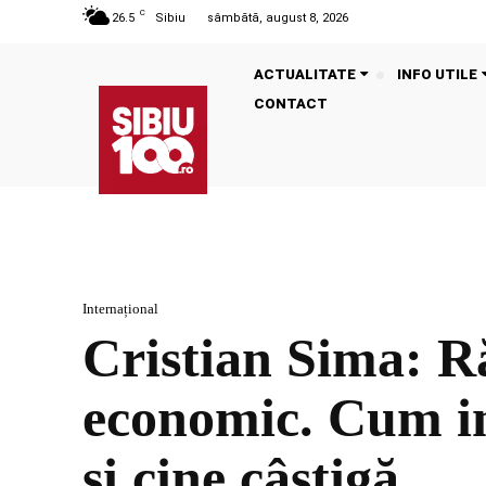
C
26.5
Sibiu
sâmbătă, august 8, 2026
ACTUALITATE
INFO UTILE
CONTACT
Internațional
Cristian Sima: R
economic. Cum inf
și cine câștigă