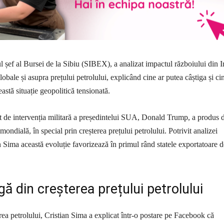
ul șef al Bursei de la Sibiu (SIBEX), a analizat impactul războiului din I
bale și asupra prețului petrolului, explicând cine ar putea câștiga și ci
astă situație geopolitică tensionată.
t de intervenția militară a președintelui SUA, Donald Trump, a produs 
ondială, în special prin creșterea prețului petrolului. Potrivit analizei
an Sima această evoluție favorizează în primul rând statele exportatoare d
gă din creșterea prețului petrolului
rea petrolului, Cristian Sima a explicat într-o postare pe Facebook că