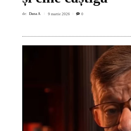
de:
Dana A
0
9 martie 2026