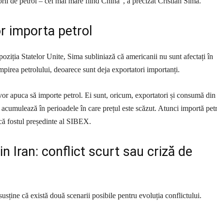
i de petrol – cel mai mare fiind China”, a precizat Cristian Sima.
r importa petrol
poziția Statelor Unite, Sima subliniază că americanii nu sunt afectați în
pirea petrolului, deoarece sunt deja exportatori importanți.
or apuca să importe petrol. Ei sunt, oricum, exportatori și consumă din
 acumulează în perioadele în care prețul este scăzut. Atunci importă petr
ică fostul președinte al SIBEX.
in Iran: conflict scurt sau criză de
susține că există două scenarii posibile pentru evoluția conflictului.