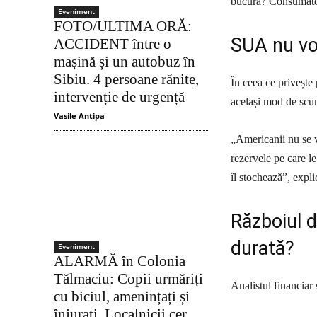
bucură? Consumatori
Eveniment
FOTO/ULTIMA ORĂ:
SUA nu vo
ACCIDENT între o
mașină și un autobuz în
Sibiu. 4 persoane rănite,
În ceea ce privește 
intervenție de urgență
același mod de scum
Vasile Antipa
„Americanii nu se v
rezervele pe care le
îl stochează”, expl
Războiul d
durată?
Eveniment
ALARMĂ în Colonia
Tălmaciu: Copii urmăriți
Analistul financiar 
cu biciul, amenințați și
înjurați. Localnicii cer