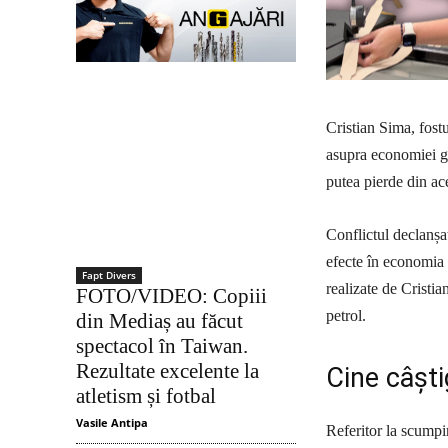
Cristian Sima, fost
asupra economiei glo
putea pierde din ace
Conflictul declanșa
efecte în economia m
Fapt Divers
realizate de Cristi
FOTO/VIDEO: Copiii
petrol.
din Mediaș au făcut
spectacol în Taiwan.
Rezultate excelente la
Cine câști
atletism și fotbal
Vasile Antipa
Referitor la scumpi