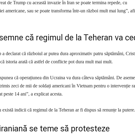
creat de Trump cu această invazie în Iran se poate termina repede, cu
i americane, sau se poate transforma într-un război mult mai lung”, af
 semne că regimul de la Teheran va ce
 declarat că războiul ar putea dura aproximativ patru săptămâni, Crist
că istoria arată că astfel de conflicte pot dura mult mai mult.
 spunea că operațiunea din Ucraina va dura câteva săptămâni. De aseme
imis zeci de mii de soldați americani în Vietnam pentru o intervenție r
at peste 14 ani”, a explicat acesta.
u există indicii că regimul de la Teheran ar fi dispus să renunțe la putere
iraniană se teme să protesteze