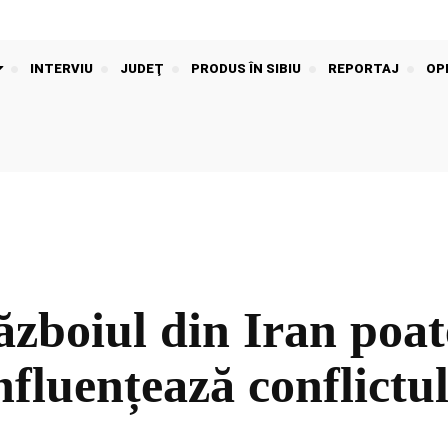
INTERVIU
JUDEŢ
PRODUS ÎN SIBIU
REPORTAJ
OPI
ăzboiul din Iran poa
luențează conflictul