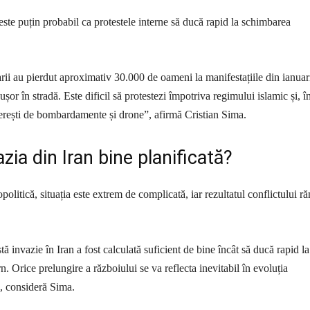
este puțin probabil ca protestele interne să ducă rapid la schimbarea
rii au pierdut aproximativ 30.000 de oameni la manifestațiile din ianuar
șor în stradă. Este dificil să protestezi împotriva regimului islamic și, î
 ferești de bombardamente și drone”, afirmă Cristian Sima.
azia din Iran bine planificată?
olitică, situația este extrem de complicată, iar rezultatul conflictului 
ă invazie în Iran a fost calculată suficient de bine încât să ducă rapid la
. Orice prelungire a războiului se va reflecta inevitabil în evoluția
, consideră Sima.