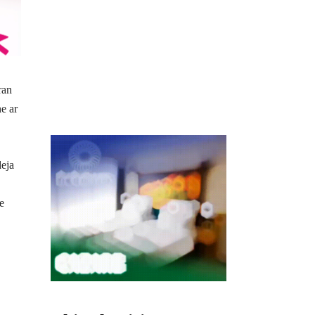
ran
ne ar
deja
e