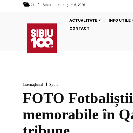
C
24.1
Sibiu
joi, august 6, 2026
ACTUALITATE
INFO UTILE
CONTACT
Internațional
Sport
FOTO Fotbaliștii
memorabile în Qat
tribune