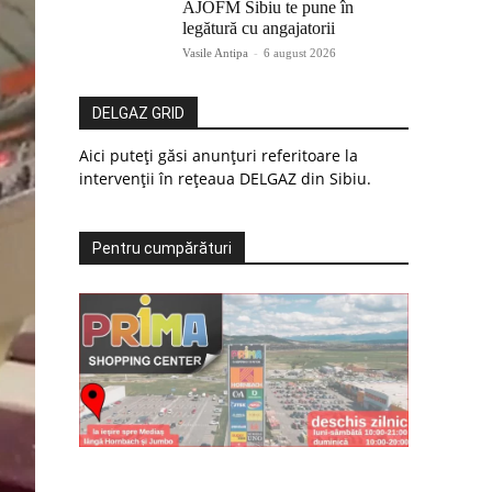
AJOFM Sibiu te pune în
legătură cu angajatorii
Vasile Antipa
-
6 august 2026
DELGAZ GRID
Aici puteți găsi anunțuri referitoare la
intervenții în rețeaua DELGAZ din Sibiu.
Pentru cumpărături