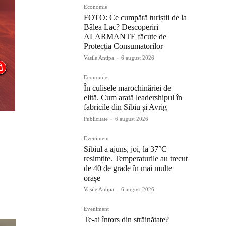
Economie
FOTO: Ce cumpără turiștii de la
Bâlea Lac? Descoperiri
ALARMANTE făcute de
Protecția Consumatorilor
Vasile Antipa
-
6 august 2026
Economie
În culisele marochinăriei de
elită. Cum arată leadershipul în
fabricile din Sibiu și Avrig
Publicitate
-
6 august 2026
Eveniment
Sibiul a ajuns, joi, la 37°C
resimțite. Temperaturile au trecut
de 40 de grade în mai multe
orașe
Vasile Antipa
-
6 august 2026
Eveniment
Te-ai întors din străinătate?