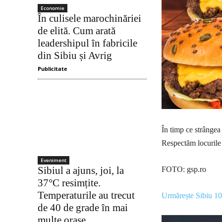
Economie
În culisele marochinăriei
de elită. Cum arată
leadershipul în fabricile
din Sibiu și Avrig
Publicitate
În timp ce strângea
Respectăm locurile
Eveniment
Sibiul a ajuns, joi, la
FOTO: gsp.ro
37°C resimțite.
Temperaturile au trecut
Urmărește Sibiu 1
de 40 de grade în mai
multe orașe