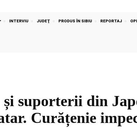
INTERVIU
JUDEŢ
PRODUS ÎN SIBIU
REPORTAJ
OPI
 și suporterii din J
ar. Curățenie impeca