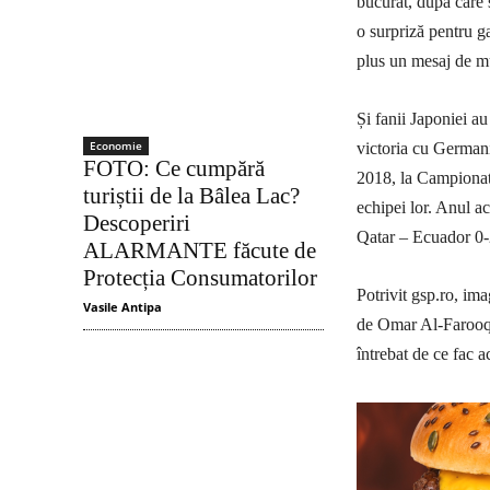
bucurat, după care 
o surpriză pentru g
plus un mesaj de m
Și fanii Japoniei a
Economie
victoria cu Germani
FOTO: Ce cumpără
2018, la Campionat
turiștii de la Bâlea Lac?
echipei lor. Anul ac
Descoperiri
Qatar – Ecuador 0-
ALARMANTE făcute de
Protecția Consumatorilor
Potrivit gsp.ro, im
Vasile Antipa
de Omar Al-Farooq, 
întrebat de ce fac a