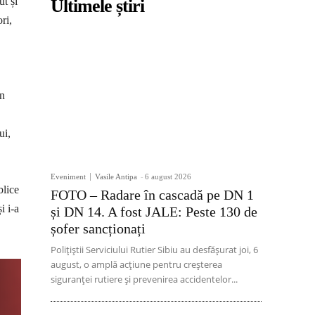
ut și
Ultimele știri
ri,
în
ui,
Eveniment
Vasile Antipa
-
6 august 2026
blice
FOTO – Radare în cascadă pe DN 1
i i-a
și DN 14. A fost JALE: Peste 130 de
șofer sancționați
Polițiștii Serviciului Rutier Sibiu au desfășurat joi, 6
august, o amplă acțiune pentru creșterea
siguranței rutiere și prevenirea accidentelor...