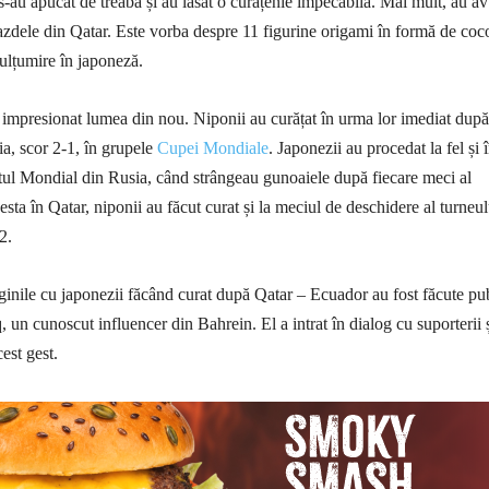
s-au apucat de treabă și au lăsat o curățenie impecabilă. Mai mult, au av
azdele din Qatar. Este vorba despre 11 figurine origami în formă de coco
ulțumire în japoneză.
u impresionat lumea din nou. Niponii au curățat în urma lor imediat după
a, scor 2-1, în grupele
Cupei Mondiale
. Japonezii au procedat la fel și 
ul Mondial din Rusia, când strângeau gunoaiele după fiecare meci al
esta în Qatar, niponii au făcut curat și la meciul de deschidere al turneul
2.
aginile cu japonezii făcând curat după Qatar – Ecuador au fost făcute pu
un cunoscut influencer din Bahrein. El a intrat în dialog cu suporterii ș
cest gest.