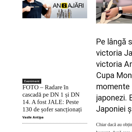
Pe lângă s
victoria J
victoria A
Cupa Mondi
Eveniment
momente m
FOTO – Radare în
cascadă pe DN 1 și DN
japonezi. 
14. A fost JALE: Peste
Japoniei ș
130 de șofer sancționați
Vasile Antipa
Chiar dacă au obținu