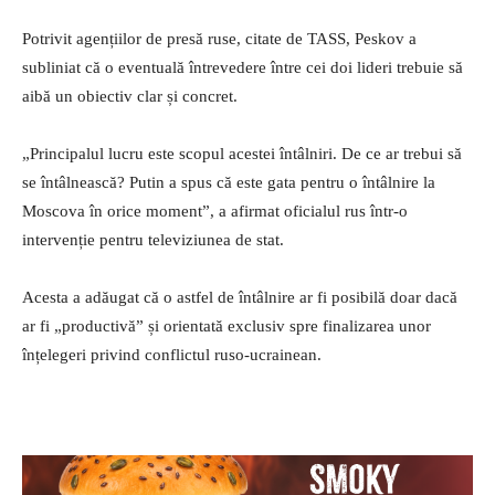
Potrivit agențiilor de presă ruse, citate de TASS, Peskov a
subliniat că o eventuală întrevedere între cei doi lideri trebuie să
aibă un obiectiv clar și concret.
„Principalul lucru este scopul acestei întâlniri. De ce ar trebui să
se întâlnească? Putin a spus că este gata pentru o întâlnire la
Moscova în orice moment”, a afirmat oficialul rus într-o
intervenție pentru televiziunea de stat.
Acesta a adăugat că o astfel de întâlnire ar fi posibilă doar dacă
ar fi „productivă” și orientată exclusiv spre finalizarea unor
înțelegeri privind conflictul ruso-ucrainean.