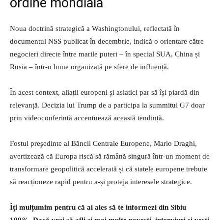
ordine mondială
Noua doctrină strategică a Washingtonului, reflectată în
documentul NSS publicat în decembrie, indică o orientare către
negocieri directe între marile puteri – în special SUA, China și
Rusia – într-o lume organizată pe sfere de influență.
În acest context, aliații europeni și asiatici par să își piardă din
relevanță. Decizia lui Trump de a participa la summitul G7 doar
prin videoconferință accentuează această tendință.
Fostul președinte al Băncii Centrale Europene, Mario Draghi,
avertizează că Europa riscă să rămână singură într-un moment de
transformare geopolitică accelerată și că statele europene trebuie
să reacționeze rapid pentru a-și proteja interesele strategice.
Îți mulțumim pentru că ai ales să te informezi din Sibiu
100%.
Dacă vrei să afli și mai multe povești, interviuri și vești