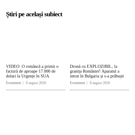
Știri pe același subiect
VIDEO: O româncă a primit o
Dronă cu EXPLOZIBIL, la
factură de aproape 17.000 de
granița României! Aparatul a
dolari la Urgențe în SUA
intrat în Bulgaria și s-a prăbușit
Eveniment
8 august 2026
Eveniment
8 august 2026