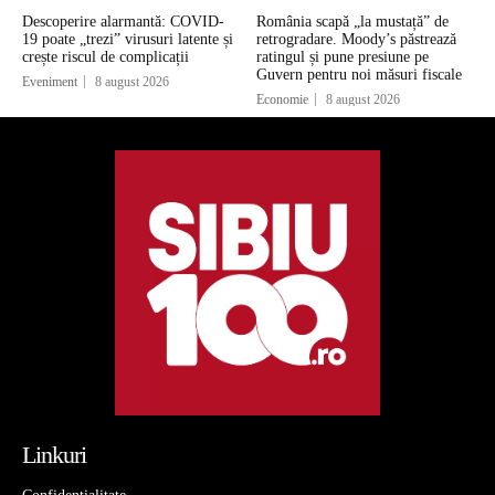
Descoperire alarmantă: COVID-
România scapă „la mustață” de
19 poate „trezi” virusuri latente și
retrogradare. Moody’s păstrează
crește riscul de complicații
ratingul și pune presiune pe
Guvern pentru noi măsuri fiscale
Eveniment
8 august 2026
Economie
8 august 2026
Linkuri