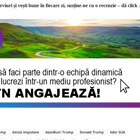
rviuri și vești bune în fiecare zi, susține-ne cu o recenzie – dă click
rump
decizii impulsive
dezvăluiri Trump
Donald Trump
lider SUA