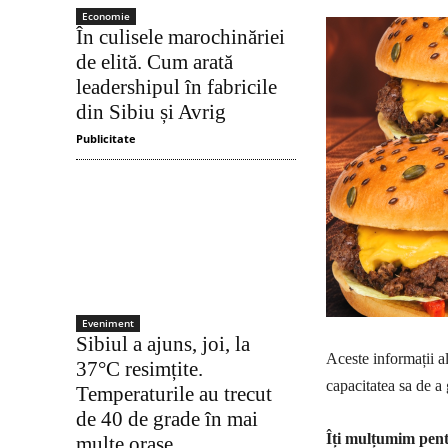
Economie
În culisele marochinăriei
de elită. Cum arată
leadershipul în fabricile
din Sibiu și Avrig
Publicitate
Eveniment
Sibiul a ajuns, joi, la
Aceste informații a
37°C resimțite.
capacitatea sa de a 
Temperaturile au trecut
de 40 de grade în mai
Îți mulțumim pentr
multe orașe