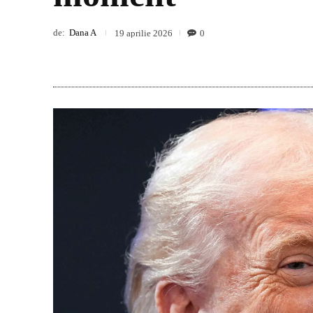
de:
Dana A
0
19 aprilie 2026