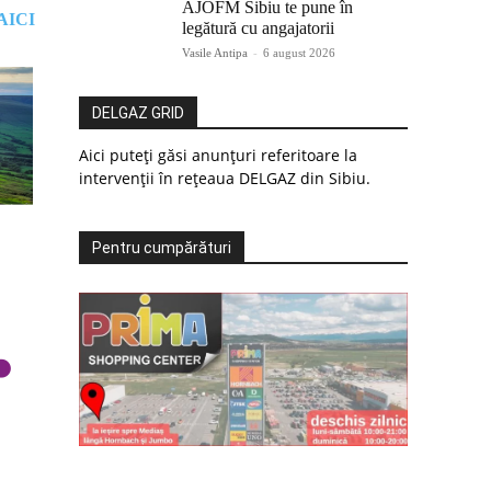
AJOFM Sibiu te pune în
AICI
legătură cu angajatorii
Vasile Antipa
-
6 august 2026
DELGAZ GRID
Aici puteți găsi anunțuri referitoare la
intervenții în rețeaua DELGAZ din Sibiu.
Pentru cumpărături