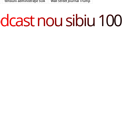
tensiuni administrație SUA
Wall Street Journal Trump
dcast nou sibiu 100