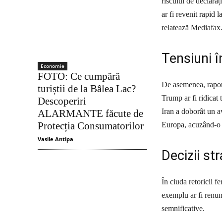
riscului de declaraț
ar fi revenit rapid l
relatează Mediafax
Tensiuni î
Economie
FOTO: Ce cumpără
De asemenea, raport
turiștii de la Bâlea Lac?
Trump ar fi ridicat 
Descoperiri
Iran a doborât un a
ALARMANTE făcute de
Protecția Consumatorilor
Europa, acuzând-o c
Vasile Antipa
Decizii st
În ciuda retoricii f
exemplu ar fi renun
semnificative.