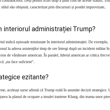
ii contradictorii. Deși pentru scurt timp a ținut cont de aceste sfaturi, T
a stilul său obișnuit, caracterizat prin discursuri și postări improvizate,
.
n interiorul administrației Trump?
ul indică episoade tensionate în interiorul administrației. De exemplu,
tonul la adresa asistenților timp de ore întregi după un incident militar în
vion de vânătoare american. În paralel, liderul american ar critica frecve
ă „nu face suficient”.
rategice ezitante?
erme, aceleași surse afirmă că Trump ezită în anumite decizii strategice.
țarea la planul de ocupare a insulei iraniene Kharg, din teama unor pier