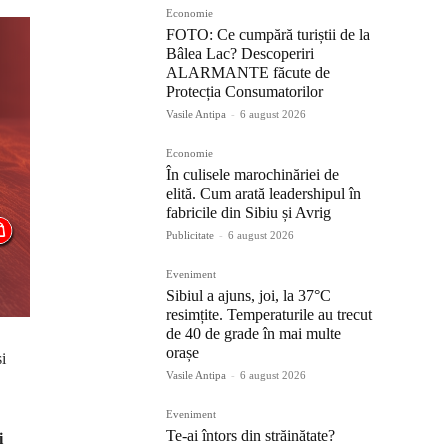
Economie
FOTO: Ce cumpără turiștii de la
Bâlea Lac? Descoperiri
ALARMANTE făcute de
Protecția Consumatorilor
Vasile Antipa
-
6 august 2026
Economie
În culisele marochinăriei de
elită. Cum arată leadershipul în
fabricile din Sibiu și Avrig
Publicitate
-
6 august 2026
Eveniment
Sibiul a ajuns, joi, la 37°C
resimțite. Temperaturile au trecut
de 40 de grade în mai multe
orașe
i
Vasile Antipa
-
6 august 2026
Eveniment
Te-ai întors din străinătate?
i