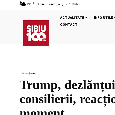
C
19.1
Sibiu
vineri, august 7, 2026
ACTUALITATE
INFO UTILE
CONTACT
Internațional
Trump, dezlănțui
consilierii, reacț
moment