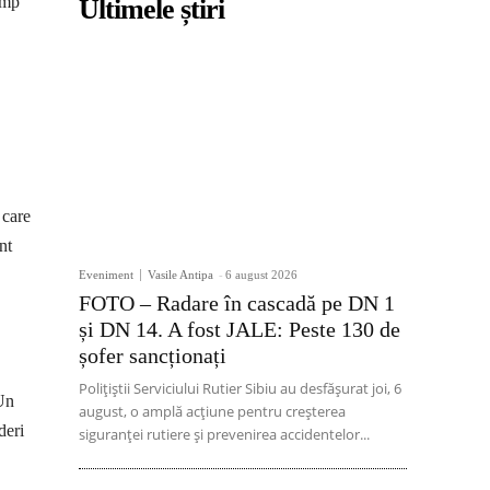
rump
Ultimele știri
 care
nt
Eveniment
Vasile Antipa
-
6 august 2026
FOTO – Radare în cascadă pe DN 1
și DN 14. A fost JALE: Peste 130 de
șofer sancționați
Polițiștii Serviciului Rutier Sibiu au desfășurat joi, 6
 Un
august, o amplă acțiune pentru creșterea
deri
siguranței rutiere și prevenirea accidentelor...