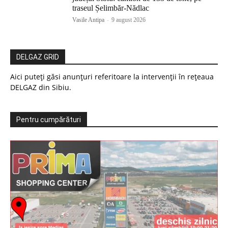
traseul Șelimbăr-Nădlac
Vasile Antipa
-
9 august 2026
DELGAZ GRID
Aici puteți găsi anunțuri referitoare la intervenții în rețeaua
DELGAZ din Sibiu.
Pentru cumpărături