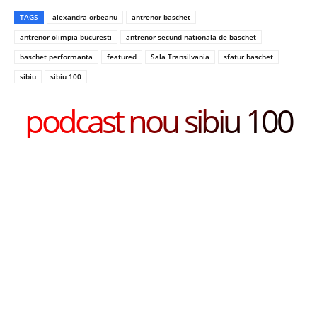
TAGS
alexandra orbeanu
antrenor baschet
antrenor olimpia bucuresti
antrenor secund nationala de baschet
baschet performanta
featured
Sala Transilvania
sfatur baschet
sibiu
sibiu 100
podcast nou sibiu 100