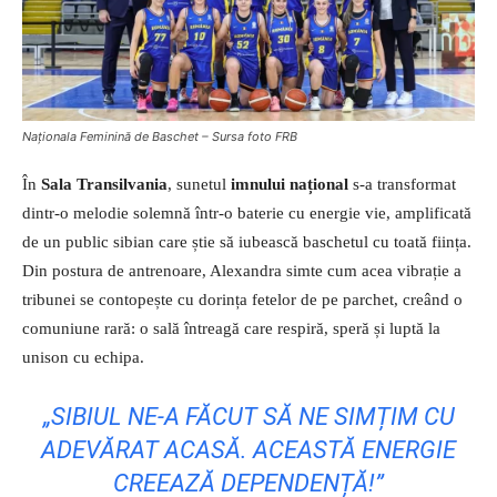
Naționala Feminină de Baschet – Sursa foto FRB
În
Sala Transilvania
, sunetul
imnului național
s-a transformat
dintr-o melodie solemnă într-o baterie cu energie vie, amplificată
de un public sibian care știe să iubească baschetul cu toată ființa.
Din postura de antrenoare, Alexandra simte cum acea vibrație a
tribunei se contopește cu dorința fetelor de pe parchet, creând o
comuniune rară: o sală întreagă care respiră, speră și luptă la
unison cu echipa.
„SIBIUL NE-A FĂCUT SĂ NE SIMȚIM CU
ADEVĂRAT ACASĂ. ACEASTĂ ENERGIE
CREEAZĂ DEPENDENȚĂ!”