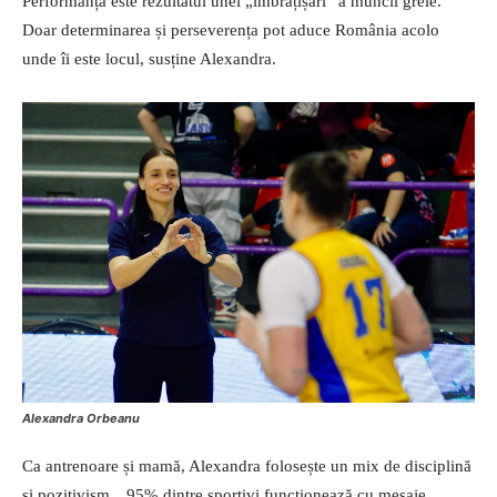
Performanța este rezultatul unei „îmbrățișări” a muncii grele.
Doar determinarea și perseverența pot aduce România acolo
unde îi este locul, susține Alexandra.
Alexandra Orbeanu
Ca antrenoare și mamă, Alexandra folosește un mix de disciplină
și pozitivism. „95% dintre sportivi funcționează cu mesaje