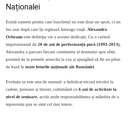
Naționalei
Există oameni pentru care baschetul nu este doar un sport, ci un
fus orar după care își reglează întreaga viață.
Alexandra
Orbeanu
este definiția vie a acestei dedicații. Cu o carieră
impresionantă de
20 de ani de performanță pură (1993-2013)
,
Alexandra a parcurs fiecare centimetru al drumului spre elită,
pornind de la primele aruncări la coș și ajungând să fie un pilon
de bază în
toate loturile naționale ale României
.
Evoluția sa este una de manual: a îmbrăcat tricoul tricolor la
cadete, junioare și tineret, culminând cu
6 ani de activitate la
nivel de senioare
, acolo unde responsabilitatea și mândria de a
reprezenta țara se simt cel mai intens.