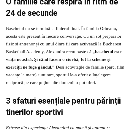
O familie care respiră în ritm de
24 de secunde
Baschetul nu se termină la fluierul final. În familia Orbeanu,
acesta este prezent în fiecare conversație. Cu un soț preparator
fizic și antrenor și cu unul dinre fii care activează la Bucharest
Basketball Academy, Alexandra recunoaște că
„baschetul este
viața noastră. Și când facem o ciorbă, tot la scheme și
exerciții ne fuge gândul.”
Deși activitățile de familie (parc, film,
vacanțe la mare) sunt rare, sportul le-a oferit o înțelegere
reciprocă pe care puține alte domenii o pot oferi.
3 sfaturi esențiale pentru părinții
tinerilor sportivi
Extrase din experiența Alexandrei ca mamă și antrenor: