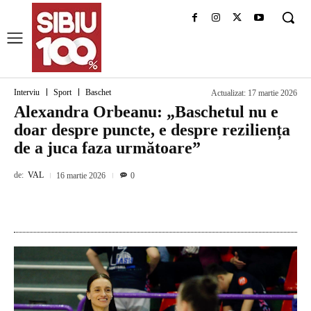
Interviu
Sport
Baschet
Actualizat:
17 martie 2026
Alexandra Orbeanu: „Baschetul nu e
doar despre puncte, e despre reziliența
de a juca faza următoare”
de:
VAL
16 martie 2026
0