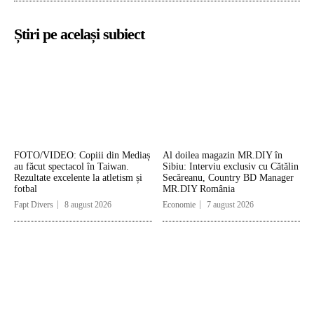
Știri pe același subiect
FOTO/VIDEO: Copiii din Mediaș
Al doilea magazin MR.DIY în
au făcut spectacol în Taiwan.
Sibiu: Interviu exclusiv cu Cătălin
Rezultate excelente la atletism și
Secăreanu, Country BD Manager
fotbal
MR.DIY România
Fapt Divers
8 august 2026
Economie
7 august 2026