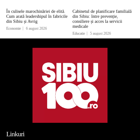
În culisele marochinăriei de elită.
Cabinetul de planificare familială
Cum arată leadershipul în fabricile
din Sibiu: între prevenție,
din Sibiu și Avrig
consiliere și acces la servicii
medicale
Economie
6 august 2026
Educatie
5 august 2026
Linkuri