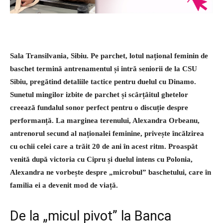
Sala Transilvania, Sibiu. Pe parchet, lotul național feminin de
baschet termină antrenamentul și intră seniorii de la CSU
Sibiu, pregătind detaliile tactice pentru duelul cu Dinamo.
Sunetul mingilor izbite de parchet și scârțâitul ghetelor
creează fundalul sonor perfect pentru o discuție despre
performanță. La marginea terenului, Alexandra Orbeanu,
antrenorul secund al naționalei feminine, privește încălzirea
cu ochii celei care a trăit 20 de ani în acest ritm. Proaspăt
venită după victoria cu Cipru și duelul intens cu Polonia,
Alexandra ne vorbește despre „microbul” baschetului, care în
familia ei a devenit mod de viață.
De la „micul pivot” la Banca