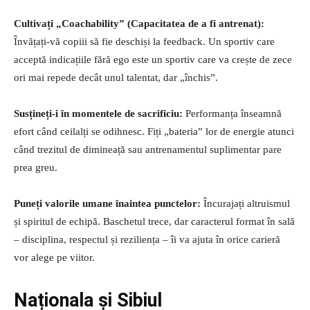
Cultivați „Coachability” (Capacitatea de a fi antrenat):
Învățați-vă copiii să fie deschiși la feedback. Un sportiv care
acceptă indicațiile fără ego este un sportiv care va crește de zece
ori mai repede decât unul talentat, dar „închis”.
Susțineți-i în momentele de sacrificiu:
Performanța înseamnă
efort când ceilalți se odihnesc. Fiți „bateria” lor de energie atunci
când trezitul de dimineață sau antrenamentul suplimentar pare
prea greu.
Puneți valorile umane înaintea punctelor:
Încurajați altruismul
și spiritul de echipă. Baschetul trece, dar caracterul format în sală
– disciplina, respectul și reziliența – îi va ajuta în orice carieră
vor alege pe viitor.
Naționala și Sibiul