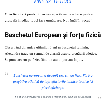
VINE SĂ TE DUCI.
O lecție vitală pentru tineri
– capacitatea de a trece peste o
greșeală imediat. „Joci faza următoare. Nu rămâi în trecut.”
Baschetul European și forța fizică
Observând dinamica ultimilor 5 ani în baschetul feminin,
Alexandra trage un semnal de alarmă asupra pregătirii atletice.
Se pune accent pe fizic, fiind un atu important în joc.
Baschetul european a devenit extrem de fizic. Fără o
pregătire atletică de top, eforturile tehnico-tactice își
pierd eficiența.
ne spune antrenoarea secundă a Naționalei Feminine de Baschet