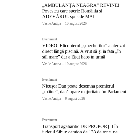
„AMBULANȚA NEAGRĂ” REVINE!
Povestea care sperie România și
ADEVĂRUL spus de MAI
Vasile Antipa
-
10 august 2026
Eveniment
VIDEO: Elicopterul „șmecherilor” a aterizat
direct lângă piscină. A vrut să-și ia fata „în
stil mare” dar a lăsat haos în urmă
Vasile Antipa
-
10 august 2026
Eveniment
Nicușor Dan poate desemna premierul
„mâine”, dacă apare majoritatea în Parlament
Vasile Antipa
-
9 august 2026
Eveniment
Transport agabaritic DE PROPORȚII în
județul Sibiu: camion de 133 de tone, pe