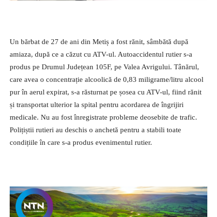
Un bărbat de 27 de ani din Metiș a fost rănit, sâmbătă după
amiaza, după ce a căzut cu ATV-ul. Autoaccidentul rutier s-a
produs pe Drumul Județean 105F, pe Valea Avrigului. Tânărul,
care avea o concentrație alcoolică de 0,83 miligrame/litru alcool
pur în aerul expirat, s-a răsturnat pe șosea cu ATV-ul, fiind rănit
și transportat ulterior la spital pentru acordarea de îngrijiri
medicale. Nu au fost înregistrate probleme deosebite de trafic.
Polițiștii rutieri au deschis o anchetă pentru a stabili toate
condițiile în care s-a produs evenimentul rutier.