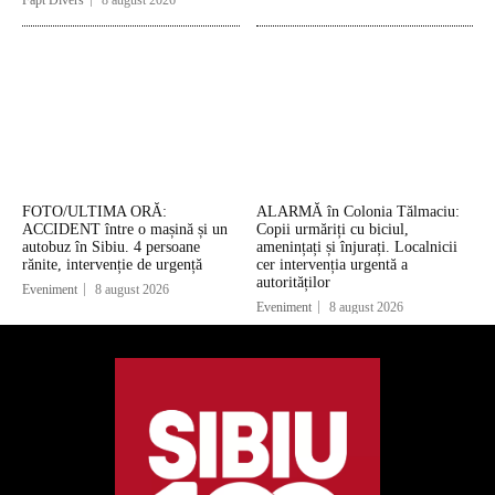
FOTO/ULTIMA ORĂ:
ALARMĂ în Colonia Tălmaciu:
ACCIDENT între o mașină și un
Copii urmăriți cu biciul,
autobuz în Sibiu. 4 persoane
amenințați și înjurați. Localnicii
rănite, intervenție de urgență
cer intervenția urgentă a
autorităților
Eveniment
8 august 2026
Eveniment
8 august 2026