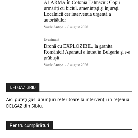
ALARMĂ în Colonia Tălmaciu: Copii
urmăriți cu biciul, amenințați și înjurați.
Localnicii cer intervenția urgentă a
autorităților
Vasile Antipa
-
8 august 2026
Eveniment
Dronă cu EXPLOZIBIL, la granița
României! Aparatul a intrat în Bulgaria și s-a
prăbușit
Vasile Antipa
-
8 august 2026
DELGAZ GRID
Aici puteți găsi anunțuri referitoare la intervenții în rețeaua
DELGAZ din Sibiu.
Pentru cumpărături