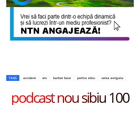
TAGS
accident
atv
barbat baut
politia sibiu
valea avrigului
podcast nou sibiu 100