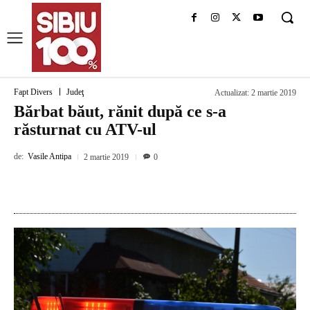
Fapt Divers
Judeţ
Actualizat:
2 martie 2019
Bărbat băut, rănit după ce s-a
răsturnat cu ATV-ul
de:
Vasile Antipa
2 martie 2019
0