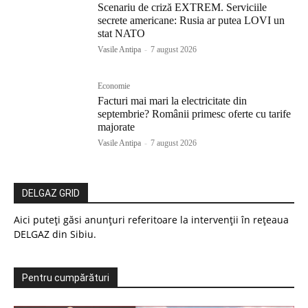
Scenariu de criză EXTREM. Serviciile
secrete americane: Rusia ar putea LOVI un
stat NATO
Vasile Antipa
-
7 august 2026
Economie
Facturi mai mari la electricitate din
septembrie? Românii primesc oferte cu tarife
majorate
Vasile Antipa
-
7 august 2026
DELGAZ GRID
Aici puteți găsi anunțuri referitoare la intervenții în rețeaua
DELGAZ din Sibiu.
Pentru cumpărături