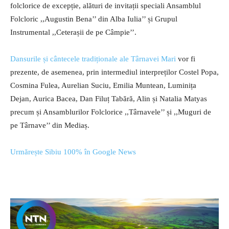
folclorice de excepție, alături de invitații speciali Ansamblul
Folcloric ,,Augustin Bena’’ din Alba Iulia’’ și Grupul
Instrumental ,,Ceterașii de pe Câmpie’’.
Dansurile și cântecele tradiționale ale Târnavei Mari
vor fi
prezente, de asemenea, prin intermediul interpreților Costel Popa,
Cosmina Fulea, Aurelian Suciu, Emilia Muntean, Luminița
Dejan, Aurica Bacea, Dan Filuț Tabără, Alin și Natalia Matyas
precum și Ansamblurilor Folclorice ,,Târnavele’’ și ,,Muguri de
pe Târnave’’ din Mediaș.
Urmărește Sibiu 100% în Google News