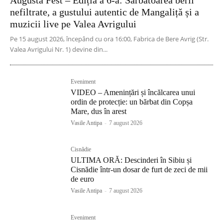
Augusta Fest – Ediția a 6-a: Sărbătoarea berii
nefiltrate, a gustului autentic de Mangaliță și a
muzicii live pe Valea Avrigului
Pe 15 august 2026, începând cu ora 16:00, Fabrica de Bere Avrig (Str.
Valea Avrigului Nr. 1) devine din...
Eveniment
VIDEO – Amenințări și încălcarea unui
ordin de protecție: un bărbat din Copșa
Mare, dus în arest
Vasile Antipa
-
7 august 2026
Cisnădie
ULTIMA ORĂ: Descinderi în Sibiu și
Cisnădie într-un dosar de furt de zeci de mii
de euro
Vasile Antipa
-
7 august 2026
Eveniment