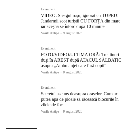
Eveniment
VIDEO: Steagul roșu, ignorat cu TUPEU!
Jandarmii scot turiștii CU FORȚA din mare,
iar aceștia se întorc după 10 minute
Vasile Antipa
-
9 august 2026
Eveniment
FOTO/VIDEO/ULTIMA ORĂ: Trei tineri
duși în AREST după ATACUL SĂLBATIC
asupra „Ambulanței care fură copii”
Vasile Antipa
-
9 august 2026
Eveniment
Secretul ascuns deasupra orașelor. Cum ar
putea apa de ploaie să răcească blocurile în
zilele de foc
Vasile Antipa
-
9 august 2026