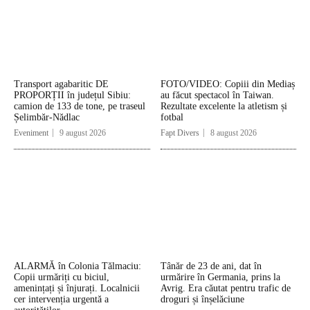
Transport agabaritic DE
FOTO/VIDEO: Copiii din Mediaș
PROPORȚII în județul Sibiu:
au făcut spectacol în Taiwan.
camion de 133 de tone, pe traseul
Rezultate excelente la atletism și
Șelimbăr-Nădlac
fotbal
Eveniment
9 august 2026
Fapt Divers
8 august 2026
ALARMĂ în Colonia Tălmaciu:
Tânăr de 23 de ani, dat în
Copii urmăriți cu biciul,
urmărire în Germania, prins la
amenințați și înjurați. Localnicii
Avrig. Era căutat pentru trafic de
cer intervenția urgentă a
droguri și înșelăciune