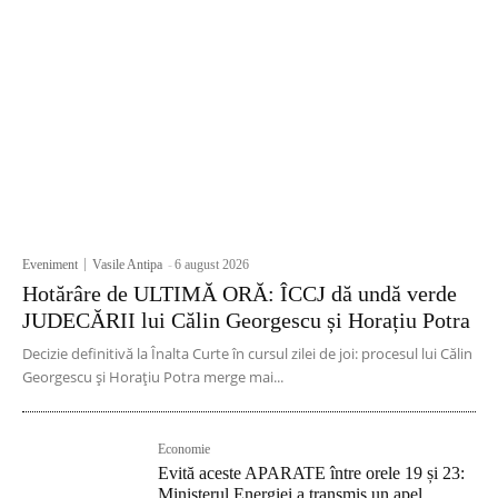
Eveniment
Vasile Antipa
-
6 august 2026
Hotărâre de ULTIMĂ ORĂ: ÎCCJ dă undă verde
JUDECĂRII lui Călin Georgescu și Horațiu Potra
Decizie definitivă la Înalta Curte în cursul zilei de joi: procesul lui Călin
Georgescu și Horațiu Potra merge mai...
Economie
Evită aceste APARATE între orele 19 și 23:
Ministerul Energiei a transmis un apel