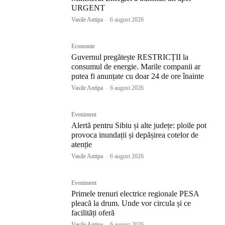
URGENT
Vasile Antipa
-
6 august 2026
Economie
Guvernul pregătește RESTRICȚII la
consumul de energie. Marile companii ar
putea fi anunțate cu doar 24 de ore înainte
Vasile Antipa
-
6 august 2026
Eveniment
Alertă pentru Sibiu și alte județe: ploile pot
provoca inundații și depășirea cotelor de
atenție
Vasile Antipa
-
6 august 2026
Eveniment
Primele trenuri electrice regionale PESA
pleacă la drum. Unde vor circula și ce
facilități oferă
Vasile Antipa
-
6 august 2026