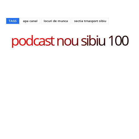
TAGS
apa canal
locuri de munca
sectia trnasport sibiu
podcast nou sibiu 100