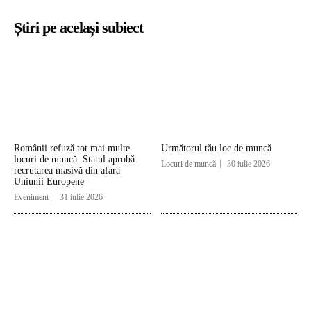
Știri pe același subiect
Românii refuză tot mai multe
Următorul tău loc de muncă
locuri de muncă. Statul aprobă
Locuri de muncă
30 iulie 2026
recrutarea masivă din afara
Uniunii Europene
Eveniment
31 iulie 2026