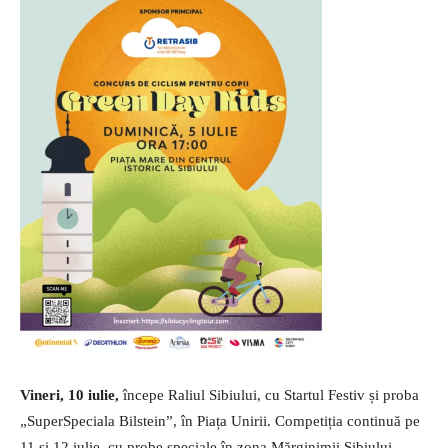
Vineri, 10 iulie,
începe Raliul Sibiului, cu Startul Festiv și proba
„SuperSpeciala Bilstein”, în Piața Unirii. Competiția continuă pe
11 și 12 iulie, cu probe speciale în zona Mărginimii Sibiului,