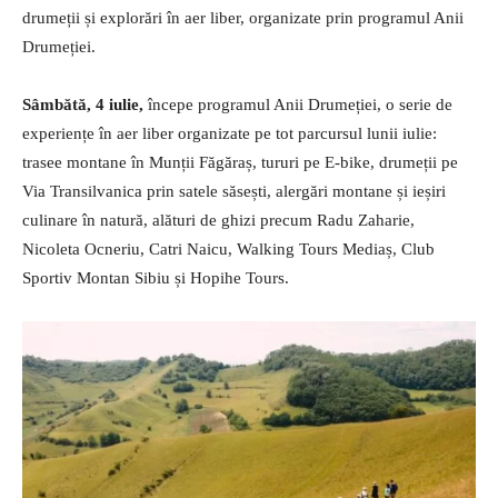
drumeții și explorări în aer liber, organizate prin programul Anii
Drumeției.
Sâmbătă, 4 iulie,
începe programul Anii Drumeției, o serie de
experiențe în aer liber organizate pe tot parcursul lunii iulie:
trasee montane în Munții Făgăraș, tururi pe E-bike, drumeții pe
Via Transilvanica prin satele săsești, alergări montane și ieșiri
culinare în natură, alături de ghizi precum Radu Zaharie,
Nicoleta Ocneriu, Catri Naicu, Walking Tours Mediaș, Club
Sportiv Montan Sibiu și Hopihe Tours.