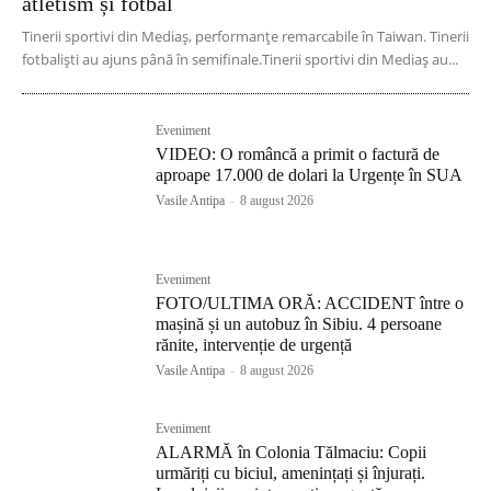
atletism și fotbal
Tinerii sportivi din Mediaș, performanțe remarcabile în Taiwan. Tinerii
fotbaliști au ajuns până în semifinale.Tinerii sportivi din Mediaș au...
Eveniment
VIDEO: O româncă a primit o factură de
aproape 17.000 de dolari la Urgențe în SUA
Vasile Antipa
-
8 august 2026
Eveniment
FOTO/ULTIMA ORĂ: ACCIDENT între o
mașină și un autobuz în Sibiu. 4 persoane
rănite, intervenție de urgență
Vasile Antipa
-
8 august 2026
Eveniment
ALARMĂ în Colonia Tălmaciu: Copii
urmăriți cu biciul, amenințați și înjurați.