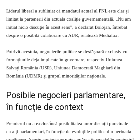
Liderul liberal a subliniat că mandatul actual al PNL este clar și
limitat la partenerii din actuala coaliție guvernamentală. „Nu am
inițiat nicio discuție în acest sens”, a declarat Bolojan, întrebat
despre o posibilă colaborare cu AUR, relatează Mediafax.
Potrivit acestuia, negocierile politice se desfășoară exclusiv cu
formațiunile deja implicate în guvernare, respectiv Uniunea
Salvați România (USR), Uniunea Democrată Maghiară din
România (UDMR) și grupul minorităților naționale.
Posibile negocieri parlamentare,
în funcție de context
Premierul nu a exclus însă posibilitatea unor discuții punctuale
cu alți parlamentari, în funcție de evoluțiile politice din perioada
următoare. Aceste contacte ar putea apărea în special în contextul