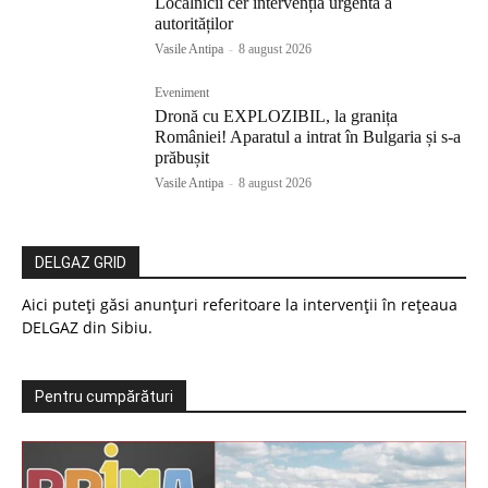
Localnicii cer intervenția urgentă a
autorităților
Vasile Antipa
-
8 august 2026
Eveniment
Dronă cu EXPLOZIBIL, la granița
României! Aparatul a intrat în Bulgaria și s-a
prăbușit
Vasile Antipa
-
8 august 2026
DELGAZ GRID
Aici puteți găsi anunțuri referitoare la intervenții în rețeaua
DELGAZ din Sibiu.
Pentru cumpărături