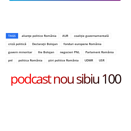
TAGS
alianțe politice România
AUR
coaliție guvernamentală
criză politică
Declarații Bolojan
fonduri europene România
guvern minoritar
Ilie Bolojan
negocieri PNL
Parlament România
pnl
politica România
știri politice România
UDMR
USR
podcast nou sibiu 100