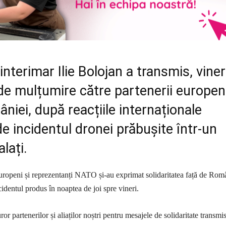
interimar Ilie Bolojan a transmis, vineri
e mulțumire către partenerii europeni
mâniei, după reacțiile internaționale
e incidentul dronei prăbușite într-un
lați.
europeni și reprezentanți NATO și-au exprimat solidaritatea față de Rom
identul produs în noaptea de joi spre vineri.
r partenerilor și aliaților noștri pentru mesajele de solidaritate transmis