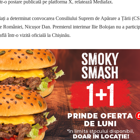
într-o postare publicată pe platforma X, relatează Mediafax.
alați a determinat convocarea Consiliului Suprem de Apărare a Țării (C
le României, Nicușor Dan. Premierul interimar Ilie Bolojan nu a particip
află într-o vizită oficială la Chișinău.