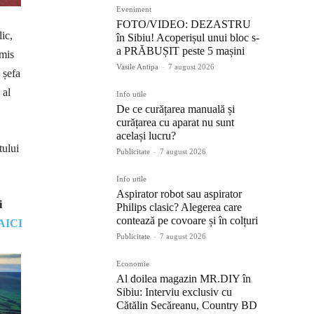
Eveniment
FOTO/VIDEO: DEZASTRU
ic,
în Sibiu! Acoperișul unui bloc s-
a PRĂBUȘIT peste 5 mașini
smis
Vasile Antipa
-
7 august 2026
 șefa
 al
Info utile
De ce curățarea manuală și
curățarea cu aparat nu sunt
același lucru?
tului
Publicitate
-
7 august 2026
Info utile
Aspirator robot sau aspirator
i
Philips clasic? Alegerea care
contează pe covoare și în colțuri
AICI
Publicitate
-
7 august 2026
Economie
Al doilea magazin MR.DIY în
Sibiu: Interviu exclusiv cu
Cătălin Secăreanu, Country BD