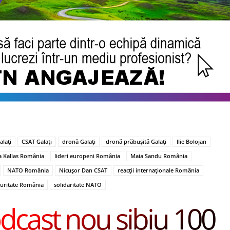
alați
CSAT Galați
dronă Galați
dronă prăbușită Galați
Ilie Bolojan
a Kallas România
lideri europeni România
Maia Sandu România
NATO România
Nicușor Dan CSAT
reacții internaționale România
curitate România
solidaritate NATO
dcast nou sibiu 100