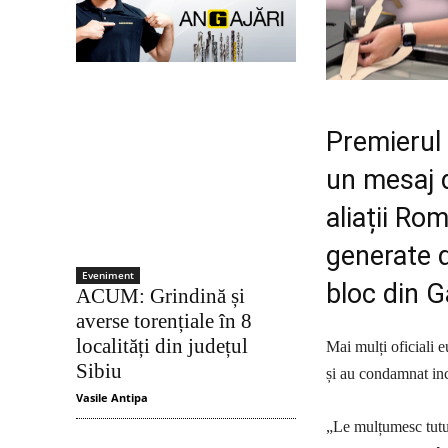
Premierul 
un mesaj d
aliații Ro
generate d
Eveniment
bloc din Ga
ACUM: Grindină și
averse torențiale în 8
localități din județul
Mai mulți oficiali 
Sibiu
și au condamnat inc
Vasile Antipa
„Le mulțumesc tuturo