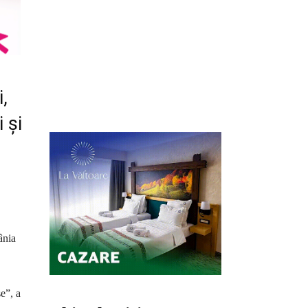
,
 și
ânia
e”, a