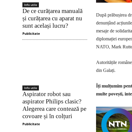
Info utile
De ce curățarea manuală
După prăbușirea dron
și curățarea cu aparat nu
denunțând acțiunile
sunt același lucru?
mesaje de solidari
Publicitate
diplomației europen
NATO, Mark Rutte
Autoritățile române 
din Galați.
Îți mulțumim pentr
Info utile
Aspirator robot sau
multe povești, inte
aspirator Philips clasic?
Alegerea care contează pe
covoare și în colțuri
Publicitate