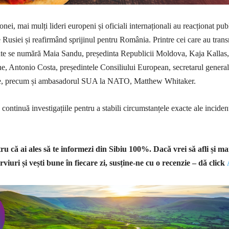
ei, mai mulți lideri europeni și oficiali internaționali au reacționat publ
 Rusiei și reafirmând sprijinul pentru România. Printre cei care au tran
tate se numără Maia Sandu, președinta Republicii Moldova, Kaja Kallas,
e, Antonio Costa, președintele Consiliului European, secretarul general
, precum și ambasadorul SUA la NATO, Matthew Whitaker.
continuă investigațiile pentru a stabili circumstanțele exacte ale inciden
u că ai ales să te informezi din Sibiu 100%.
Dacă vrei să afli și ma
rviuri și vești bune în fiecare zi, susține-ne cu o recenzie – dă click