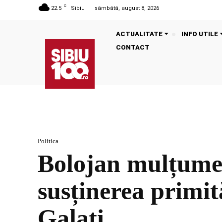
C
22.5
Sibiu
sâmbătă, august 8, 2026
ACTUALITATE
INFO UTILE
CONTACT
Politica
Bolojan mulțumeș
susținerea primit
Galați