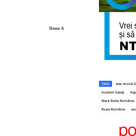
Dana A
TAGS
atac dronă G
incident Galați
Kaj
Mark Rutte România
Rusia România
se
po