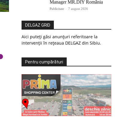
Manager MR.DIY România
Publicitate
-
7 august 2026
DELGAZ GRID
Aici puteți găsi anunțuri referitoare la
intervenții în rețeaua DELGAZ din Sibiu.
Pentru cumpărături