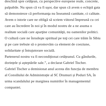
deschisă spre cetăţean, cu perspective europene reale, concrete,
palpabile. Nu spun că va fi uşor, dar spun că avem o echipă gata
să demonstreze că performanţa nu înseamnă cantitate, ci calitate.
Avem o istorie care ne obligă să scriem viitorul împreună cu cei
care au încredere în noi şi în modul nostru de a ne asuma o
realitate socială care aparţine comunităţii, nu oamenilor politici.
O cultură care ne înrudeşte spiritual pe toţi cei care trăim în Sibiu
şi pe care trebuie să o promovăm ca element de coeziune,
solidaritate și întrajutorare socială.
Partenerul nostru va fi necondiționat cetățeanul. Cu gândurile,
dorințele și așteptările sale.”, a declarat Gabriel Tischer.
Gabriel Tischer a demisionat anul acesta din funcția de membru
al Consiliului de Administrație al SC Drumuri și Poduri SA, în
urma scandalului pe marginea numirilor în managementul
companiei.