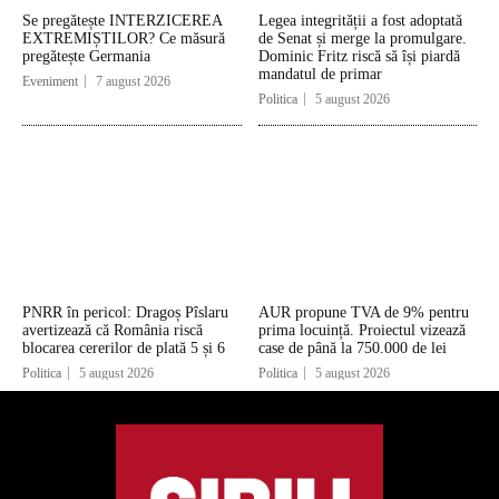
Se pregătește INTERZICEREA
Legea integrității a fost adoptată
EXTREMIȘTILOR? Ce măsură
de Senat și merge la promulgare.
pregătește Germania
Dominic Fritz riscă să își piardă
mandatul de primar
Eveniment
7 august 2026
Politica
5 august 2026
PNRR în pericol: Dragoș Pîslaru
AUR propune TVA de 9% pentru
avertizează că România riscă
prima locuință. Proiectul vizează
blocarea cererilor de plată 5 și 6
case de până la 750.000 de lei
Politica
5 august 2026
Politica
5 august 2026