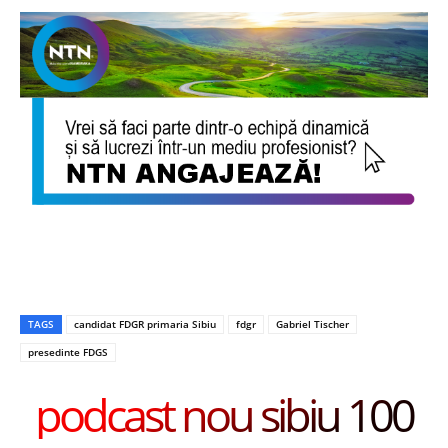
TAGS
candidat FDGR primaria Sibiu
fdgr
Gabriel Tischer
presedinte FDGS
podcast nou sibiu 100