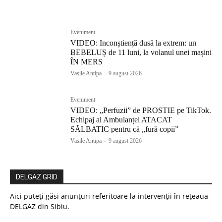
Eveniment
VIDEO: Inconștiență dusă la extrem: un
BEBELUȘ de 11 luni, la volanul unei mașini
ÎN MERS
Vasile Antipa
-
9 august 2026
Eveniment
VIDEO: „Perfuzii” de PROSTIE pe TikTok.
Echipaj al Ambulanței ATACAT
SĂLBATIC pentru că „fură copii”
Vasile Antipa
-
9 august 2026
DELGAZ GRID
Aici puteți găsi anunțuri referitoare la intervenții în rețeaua
DELGAZ din Sibiu.