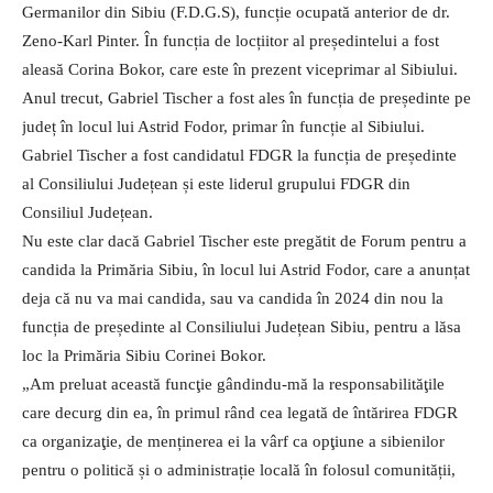
Germanilor din Sibiu (F.D.G.S), funcție ocupată anterior de dr.
Zeno-Karl Pinter. În funcția de locțiitor al președintelui a fost
aleasă Corina Bokor, care este în prezent viceprimar al Sibiului.
Anul trecut, Gabriel Tischer a fost ales în funcția de președinte pe
județ în locul lui Astrid Fodor, primar în funcție al Sibiului.
Gabriel Tischer a fost candidatul FDGR la funcția de președinte
al Consiliului Județean și este liderul grupului FDGR din
Consiliul Județean.
Nu este clar dacă Gabriel Tischer este pregătit de Forum pentru a
candida la Primăria Sibiu, în locul lui Astrid Fodor, care a anunțat
deja că nu va mai candida, sau va candida în 2024 din nou la
funcția de președinte al Consiliului Județean Sibiu, pentru a lăsa
loc la Primăria Sibiu Corinei Bokor.
„Am preluat această funcţie gândindu-mă la responsabilităţile
care decurg din ea, în primul rând cea legată de întărirea FDGR
ca organizaţie, de menținerea ei la vârf ca opţiune a sibienilor
pentru o politică și o administrație locală în folosul comunității,