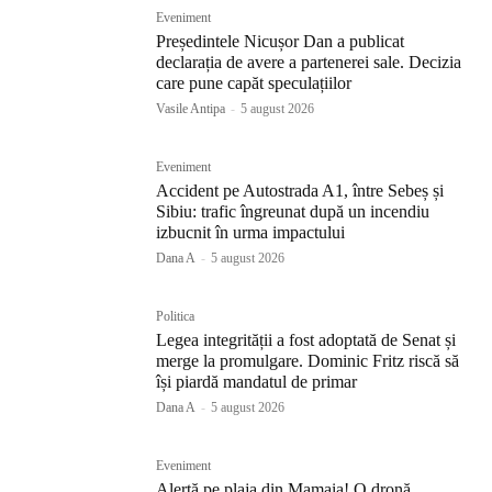
Eveniment
Președintele Nicușor Dan a publicat
declarația de avere a partenerei sale. Decizia
care pune capăt speculațiilor
Vasile Antipa
-
5 august 2026
Eveniment
Accident pe Autostrada A1, între Sebeș și
Sibiu: trafic îngreunat după un incendiu
izbucnit în urma impactului
Dana A
-
5 august 2026
Politica
Legea integrității a fost adoptată de Senat și
merge la promulgare. Dominic Fritz riscă să
își piardă mandatul de primar
Dana A
-
5 august 2026
Eveniment
Alertă pe plaja din Mamaia! O dronă