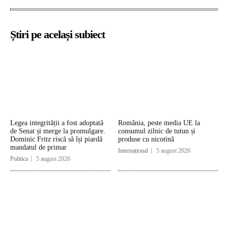
Știri pe același subiect
Legea integrității a fost adoptată
România, peste media UE la
de Senat și merge la promulgare.
consumul zilnic de tutun și
Dominic Fritz riscă să își piardă
produse cu nicotină
mandatul de primar
Internațional
5 august 2026
Politica
5 august 2026