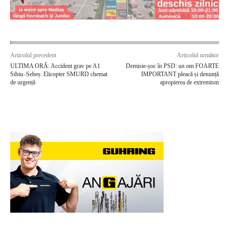
Articolul precedent
Articolul următor
ULTIMA ORĂ: Accident grav pe A1
Demisie-șoc în PSD: un om FOARTE
Sibiu–Sebeș: Elicopter SMURD chemat
IMPORTANT pleacă și denunță
de urgență
apropierea de extremism