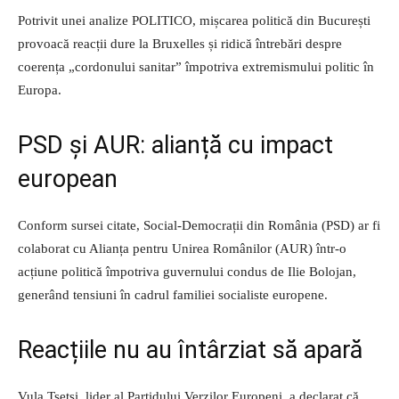
Potrivit unei analize POLITICO, mișcarea politică din București
provoacă reacții dure la Bruxelles și ridică întrebări despre
coerența „cordonului sanitar” împotriva extremismului politic în
Europa.
PSD și AUR: alianță cu impact
european
Conform sursei citate, Social-Democrații din România (PSD) ar fi
colaborat cu Alianța pentru Unirea Românilor (AUR) într-o
acțiune politică împotriva guvernului condus de Ilie Bolojan,
generând tensiuni în cadrul familiei socialiste europene.
Reacțiile nu au întârziat să apară
Vula Tsetsi, lider al Partidului Verzilor Europeni, a declarat că