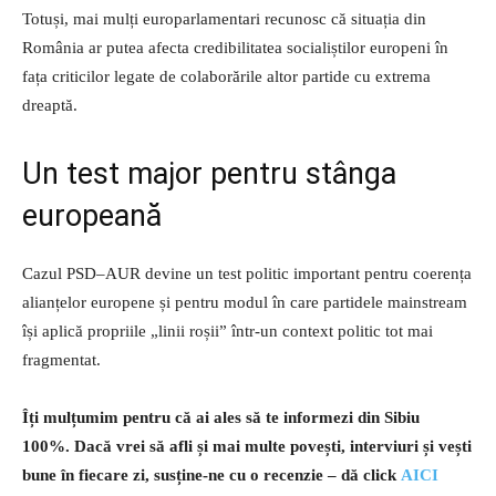
Totuși, mai mulți europarlamentari recunosc că situația din
România ar putea afecta credibilitatea socialiștilor europeni în
fața criticilor legate de colaborările altor partide cu extrema
dreaptă.
Un test major pentru stânga
europeană
Cazul PSD–AUR devine un test politic important pentru coerența
alianțelor europene și pentru modul în care partidele mainstream
își aplică propriile „linii roșii” într-un context politic tot mai
fragmentat.
Îți mulțumim pentru că ai ales să te informezi din Sibiu
100%.
Dacă vrei să afli și mai multe povești, interviuri și vești
bune în fiecare zi, susține-ne cu o recenzie – dă click
AICI