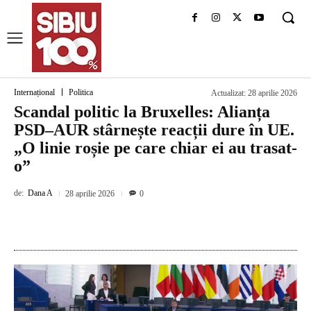
Internațional
Politica
Actualizat:
28 aprilie 2026
Scandal politic la Bruxelles: Alianța
PSD–AUR stârnește reacții dure în UE.
„O linie roșie pe care chiar ei au trasat-
o”
de:
Dana A
28 aprilie 2026
0