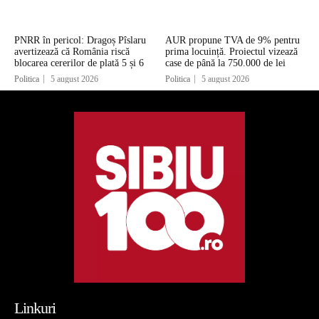
PNRR în pericol: Dragoș Pîslaru
AUR propune TVA de 9% pentru
avertizează că România riscă
prima locuință. Proiectul vizează
blocarea cererilor de plată 5 și 6
case de până la 750.000 de lei
Politica
5 august 2026
Politica
5 august 2026
Linkuri