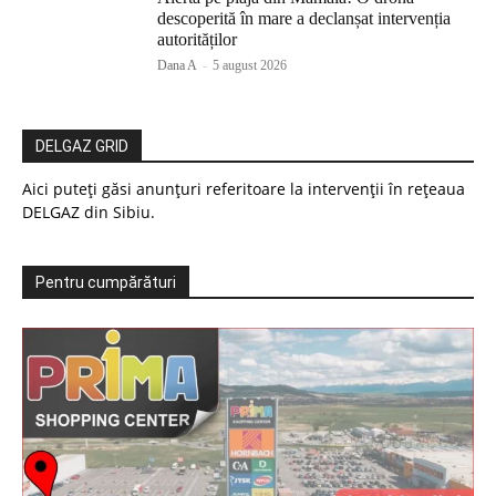
descoperită în mare a declanșat intervenția
autorităților
Dana A
-
5 august 2026
DELGAZ GRID
Aici puteți găsi anunțuri referitoare la intervenții în rețeaua
DELGAZ din Sibiu.
Pentru cumpărături