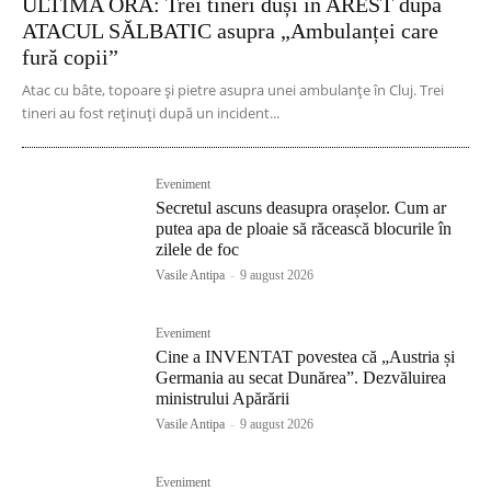
ULTIMA ORĂ: Trei tineri duși în AREST după
ATACUL SĂLBATIC asupra „Ambulanței care
fură copii”
Atac cu bâte, topoare și pietre asupra unei ambulanțe în Cluj. Trei
tineri au fost reținuți după un incident...
Eveniment
Secretul ascuns deasupra orașelor. Cum ar
putea apa de ploaie să răcească blocurile în
zilele de foc
Vasile Antipa
-
9 august 2026
Eveniment
Cine a INVENTAT povestea că „Austria și
Germania au secat Dunărea”. Dezvăluirea
ministrului Apărării
Vasile Antipa
-
9 august 2026
Eveniment