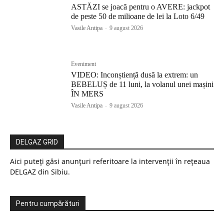
ASTĂZI se joacă pentru o AVERE: jackpot
de peste 50 de milioane de lei la Loto 6/49
Vasile Antipa
-
9 august 2026
Eveniment
VIDEO: Inconștiență dusă la extrem: un
BEBELUȘ de 11 luni, la volanul unei mașini
ÎN MERS
Vasile Antipa
-
9 august 2026
DELGAZ GRID
Aici puteți găsi anunțuri referitoare la intervenții în rețeaua
DELGAZ din Sibiu.
Pentru cumpărături