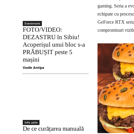
gaming. Seria a evo
echipate cu proces
GeForce RTX seria 5
Eveniment
FOTO/VIDEO:
compromisuri vizibi
DEZASTRU în Sibiu!
Acoperișul unui bloc s-a
PRĂBUȘIT peste 5
mașini
Vasile Antipa
Info utile
De ce curățarea manuală