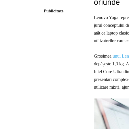
oriunde
Publicitate
Lenovo Yoga reprezi
jurul conceptului d
atât ca laptop clasi
utilizatorilor care 
Grosimea
unui Le
depășește 1,3 kg. 
Intel Core Ultra din
prezentări complexe
utilizare mixtă, aju