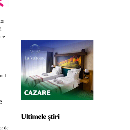
ate
ă,
are
n
unul
e
Ultimele știri
or de