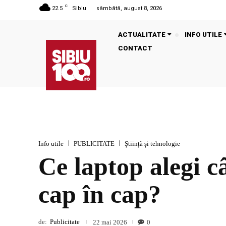
C
22.5
Sibiu
sâmbătă, august 8, 2026
ACTUALITATE
INFO UTILE
CONTACT
Info utile
PUBLICITATE
Știință și tehnologie
Ce laptop alegi c
cap în cap?
de:
Publicitate
0
22 mai 2026