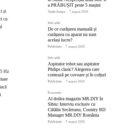
a PRĂBUȘIT peste 5 mașini
i și
Vasile Antipa
-
7 august 2026
ri cu
Info utile
ul
De ce curățarea manuală și
curățarea cu aparat nu sunt
același lucru?
Publicitate
-
7 august 2026
Info utile
Aspirator robot sau aspirator
Philips clasic? Alegerea care
65 Hz
contează pe covoare și în colțuri
itate
Publicitate
-
7 august 2026
dacă
Economie
i
Al doilea magazin MR.DIY în
Sibiu: Interviu exclusiv cu
Cătălin Secăreanu, Country BD
Manager MR.DIY România
Publicitate
-
7 august 2026