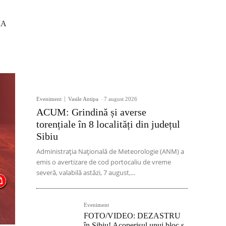
IA
Eveniment
Vasile Antipa
-
7 august 2026
ACUM: Grindină și averse
torențiale în 8 localități din județul
Sibiu
Administrația Națională de Meteorologie (ANM) a
emis o avertizare de cod portocaliu de vreme
severă, valabilă astăzi, 7 august,...
Eveniment
FOTO/VIDEO: DEZASTRU
în Sibiu! Acoperișul unui bloc s-