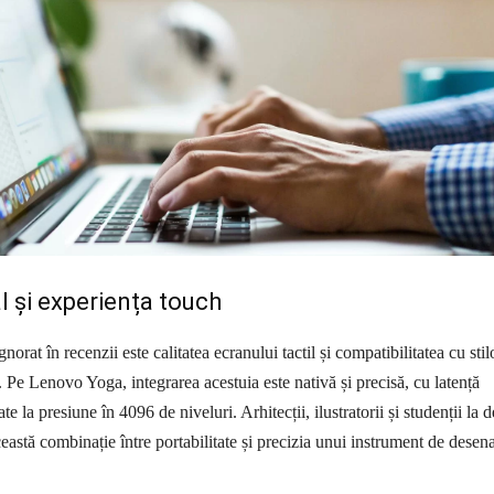
al și experiența touch
norat în recenzii este calitatea ecranului tactil și compatibilitatea cu stil
 Pe Lenovo Yoga, integrarea acestuia este nativă și precisă, cu latență
te la presiune în 4096 de niveluri. Arhitecții, ilustratorii și studenții la 
eastă combinație între portabilitate și precizia unui instrument de desena