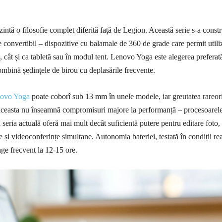
ntă o filosofie complet diferită față de Legion. Această serie s-a constr
e convertibil – dispozitive cu balamale de 360 de grade care permit utili
c, cât și ca tabletă sau în modul tent. Lenovo Yoga este alegerea preferat
combină ședințele de birou cu deplasările frecvente.
novo Yoga
poate coborî sub 13 mm în unele modele, iar greutatea rareor
Aceasta nu înseamnă compromisuri majore la performanță – procesoarel
 seria actuală oferă mai mult decât suficientă putere pentru editare foto,
 și videoconferințe simultane. Autonomia bateriei, testată în condiții re
nge frecvent la 12-15 ore.