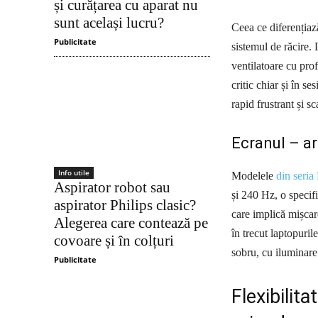
și curățarea cu aparat nu
sunt același lucru?
Ceea ce diferențiaz
Publicitate
sistemul de răcire.
ventilatoare cu pro
critic chiar și în 
rapid frustrant și s
Ecranul – a
Info utile
Modelele
din seri
Aspirator robot sau
și 240 Hz, o specifi
aspirator Philips clasic?
care implică mișcar
Alegerea care contează pe
în trecut laptopuril
covoare și în colțuri
sobru, cu iluminare
Publicitate
Flexibilit