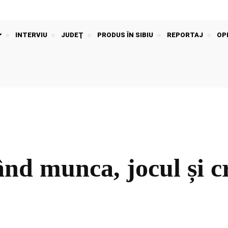
INTERVIU
JUDEŢ
PRODUS ÎN SIBIU
REPORTAJ
OPI
ând munca, jocul și cr