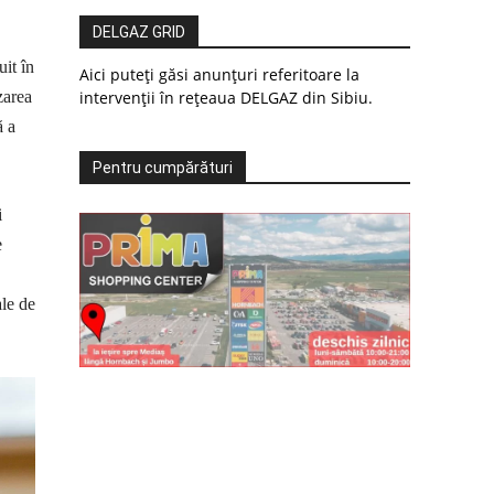
DELGAZ GRID
uit în
Aici puteți găsi anunțuri referitoare la
zarea
intervenții în rețeaua DELGAZ din Sibiu.
ă a
Pentru cumpărături
i
e
ale de