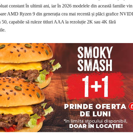
luat constant în ultimii ani, iar în 2026 modelele din această familie vin
oare AMD Ryzen 9 din generația cea mai recentă și plăci grafice NVID
0, capabile să ruleze titluri AAA la rezoluție 2K sau 4K fără
le.