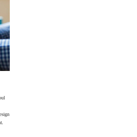
oul
design
t.