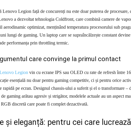
ă Lenovo Legion față de concurenți nu este doar puterea de procesare, c
 Lenovo a dezvoltat tehnologia Coldfront, care combină camere de vapo
fil aerodinamic optimizat, menținând temperatura procesorului sub prag
sesiuni lungi de gaming. Un laptop care se supraîncălzește constant devine
cade performanța prin throttling termic.
rgumentul care convinge la primul contact
a Lenovo Legion
vin cu ecrane IPS sau OLED cu rate de refresh între 1
cație esențială nu doar pentru gaming competitiv, ci și pentru orice activ
e rapidă pe ecran. Designul chassis-ului a suferit și el o transformare – 
e de gaming arătau agresiv și strigător, modelele actuale au un aspect ma
 RGB discretă care poate fi complet dezactivată.
ate și eleganță: pentru cei care lucrează