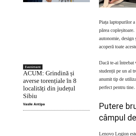
Piața laptopurilor a
părea copleșitoare.
autonomie, design și
acoperă toate aceste
Dacă te-ai întrebat 
Eveniment
studenții pe un al t
ACUM: Grindină și
anumit tip de utiliz
averse torențiale în 8
perfect pentru tine.
localități din județul
Sibiu
Putere bru
Vasile Antipa
câmpul de 
Lenovo Legion este