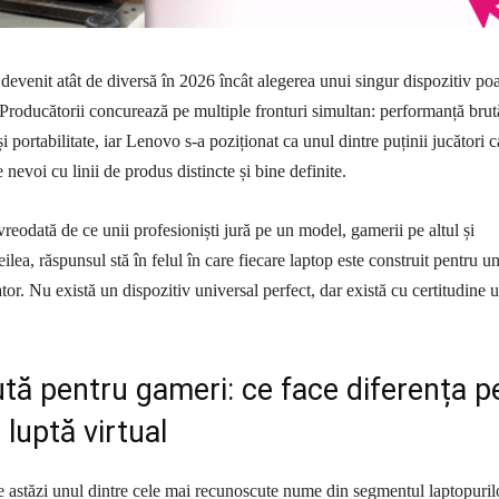
 devenit atât de diversă în 2026 încât alegerea unui singur dispozitiv po
 Producătorii concurează pe multiple fronturi simultan: performanță brut
 portabilitate, iar Lenovo s-a poziționat ca unul dintre puținii jucători c
 nevoi cu linii de produs distincte și bine definite.
vreodată de ce unii profesioniști jură pe un model, gamerii pe altul și
reilea, răspunsul stă în felul în care fiecare laptop este construit pentru u
ator. Nu există un dispozitiv universal perfect, dar există cu certitudine 
tă pentru gameri: ce face diferența p
luptă virtual
 astăzi unul dintre cele mai recunoscute nume din segmentul laptopuril