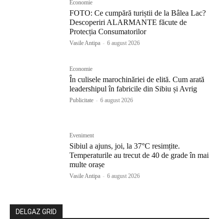
Economie
FOTO: Ce cumpără turiștii de la Bâlea Lac?
Descoperiri ALARMANTE făcute de
Protecția Consumatorilor
Vasile Antipa
-
6 august 2026
Economie
În culisele marochinăriei de elită. Cum arată
leadershipul în fabricile din Sibiu și Avrig
Publicitate
-
6 august 2026
Eveniment
Sibiul a ajuns, joi, la 37°C resimțite.
Temperaturile au trecut de 40 de grade în mai
multe orașe
Vasile Antipa
-
6 august 2026
DELGAZ GRID