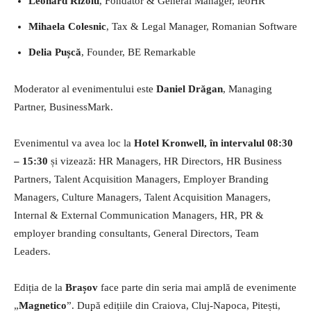
Leonard Rizoiu
, Fondator & General Manager, leoHR
Mihaela Colesnic
, Tax & Legal Manager, Romanian Software
Delia Pușcă
, Founder, BE Remarkable
Moderator al evenimentului este
Daniel Drăgan
, Managing
Partner, BusinessMark.
Evenimentul va avea loc la
Hotel Kronwell, în intervalul 08:30
– 15:30
și vizează: HR Managers, HR Directors, HR Business
Partners, Talent Acquisition Managers, Employer Branding
Managers, Culture Managers, Talent Acquisition Managers,
Internal & External Communication Managers, HR, PR &
employer branding consultants, General Directors, Team
Leaders.
Ediția de la
Brașov
face parte din seria mai amplă de evenimente
„
Magnetico
”. După edițiile din Craiova, Cluj-Napoca, Pitești,