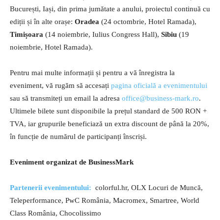
București, Iași, din prima jumătate a anului, proiectul continuă cu
ediții și în alte orașe:
Oradea
(24 octombrie, Hotel Ramada),
Timișoara
(14 noiembrie, Iulius Congress Hall),
Sibiu
(19
noiembrie, Hotel Ramada).
Pentru mai multe informații și pentru a vă înregistra la
eveniment, vă rugăm să accesați
pagina oficială a evenimentului
sau să transmiteți un email la adresa
office@business-mark.ro
.
Ultimele bilete sunt disponibile la prețul standard de 500 RON +
TVA, iar grupurile beneficiază un extra discount de până la 20%,
în funcție de numărul de participanți înscriși.
Eveniment organizat de BusinessMark
Partenerii evenimentului:
colorful.hr, OLX Locuri de Muncă,
Teleperformance, PwC România, Macromex, Smartree, World
Class România, Chocolissimo