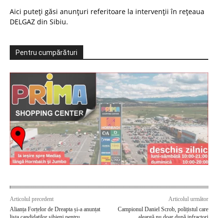
Aici puteți găsi anunțuri referitoare la intervenții în rețeaua
DELGAZ din Sibiu.
Pentru cumpărături
Articolul precedent
Articolul următor
Alianța Forțelor de Dreapta și-a anunțat
Campionul Daniel Scrob, polițistul care
lista candidaților sibieni pentru
aleargă nu doar după infractori