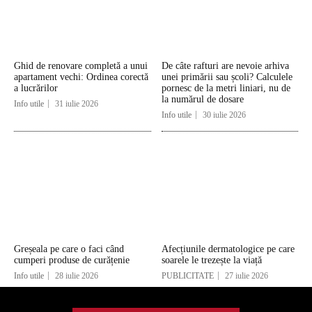
Ghid de renovare completă a unui
De câte rafturi are nevoie arhiva
apartament vechi: Ordinea corectă
unei primării sau școli? Calculele
a lucrărilor
pornesc de la metri liniari, nu de
la numărul de dosare
Info utile
31 iulie 2026
Info utile
30 iulie 2026
Greșeala pe care o faci când
Afecțiunile dermatologice pe care
cumperi produse de curățenie
soarele le trezește la viață
Info utile
28 iulie 2026
PUBLICITATE
27 iulie 2026