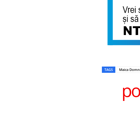
TAGS
Maica Domn
po