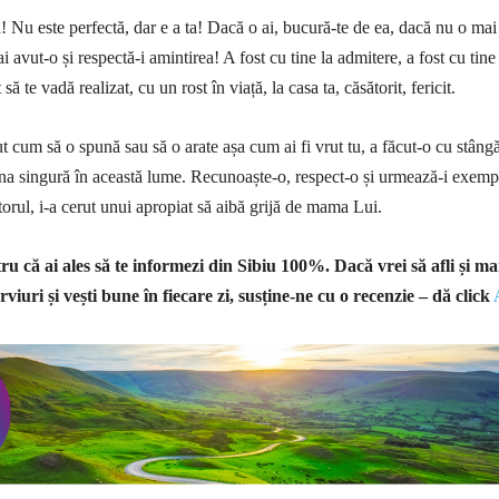
 Nu este perfectă, dar e a ta! Dacă o ai, bucură-te de ea, dacă nu o mai 
ai avut-o și respectă-i amintirea! A fost cu tine la admitere, a fost cu tine
 să te vadă realizat, cu un rost în viață, la casa ta, căsătorit, fericit.
t cum să o spună sau să o arate așa cum ai fi vrut tu, a făcut-o cu stâng
a singură în această lume. Recunoaște-o, respect-o și urmează-i exemp
orul, i-a cerut unui apropiat să aibă grijă de mama Lui.
u că ai ales să te informezi din Sibiu 100%.
Dacă vrei să afli și ma
rviuri și vești bune în fiecare zi, susține-ne cu o recenzie – dă click