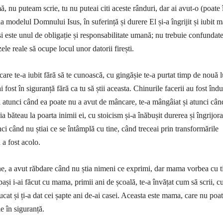
, nu puteam scrie, tu nu puteai citi aceste rânduri, dar ai avut-o (poate 
 ia modelul Domnului Isus, în suferință și durere El și-a îngrijit și iubit
și este unul de obligație și responsabilitate umană; nu trebuie confundat
zele reale să ocupe locul unor datorii firești.
are te-a iubit fără să te cunoască, cu gingășie te-a purtat timp de nouă l
i fost în siguranță fără ca tu să știi aceasta. Chinurile facerii au fost îndu
și atunci când ea poate nu a avut de mâncare, te-a mângâiat și atunci cân
ia băteau la poarta inimii ei, cu stoicism și-a înăbușit durerea și îngrijor
nci când nu știai ce se întâmplă cu tine, când treceai prin transformările
a fost acolo.
ine, a avut răbdare când nu știa nimeni ce exprimi, dar mama vorbea cu t
pași i-ai făcut cu mama, primii ani de școală, te-a învățat cum să scrii, 
educat și ți-a dat cei șapte ani de-ai casei. Aceasta este mama, care nu poa
e în siguranță.