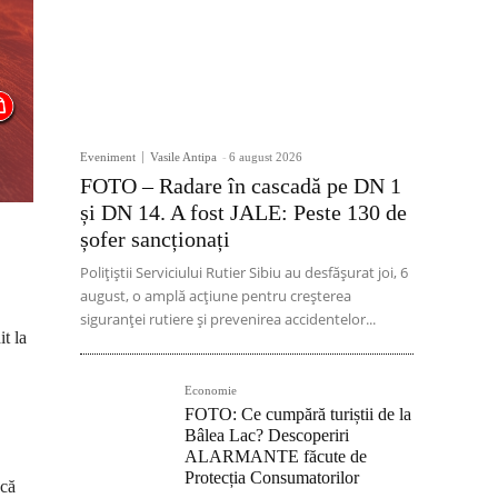
Eveniment
Vasile Antipa
-
6 august 2026
FOTO – Radare în cascadă pe DN 1
și DN 14. A fost JALE: Peste 130 de
șofer sancționați
Polițiștii Serviciului Rutier Sibiu au desfășurat joi, 6
august, o amplă acțiune pentru creșterea
siguranței rutiere și prevenirea accidentelor...
t la
Economie
FOTO: Ce cumpără turiștii de la
Bâlea Lac? Descoperiri
ALARMANTE făcute de
Protecția Consumatorilor
acă