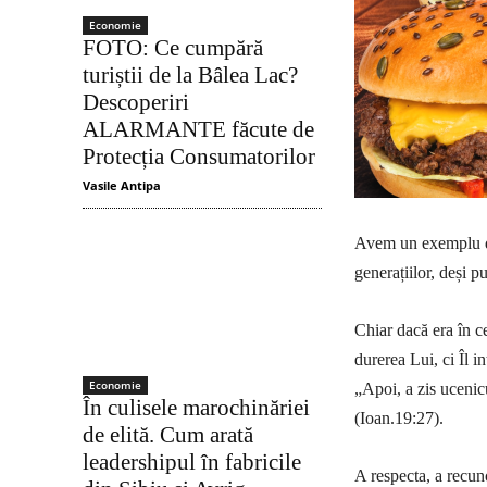
Economie
FOTO: Ce cumpără
turiștii de la Bâlea Lac?
Descoperiri
ALARMANTE făcute de
Protecția Consumatorilor
Vasile Antipa
Avem un exemplu des
generațiilor, deși p
Chiar dacă era în ce
durerea Lui, ci Îl i
Economie
„Apoi, a zis ucenic
În culisele marochinăriei
(Ioan.19:27).
de elită. Cum arată
leadershipul în fabricile
A respecta, a recun