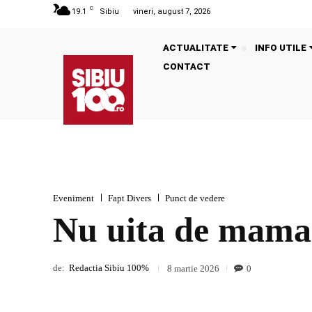
C
19.1
Sibiu
vineri, august 7, 2026
ACTUALITATE
INFO UTILE
CONTACT
Eveniment
Fapt Divers
Punct de vedere
Nu uita de mama
de:
Redactia Sibiu 100%
0
8 martie 2026