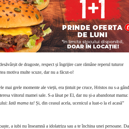
ăvârșit de dragoste, respect și îngrijire care rămâne reperul tuturor
utea motiva multe scuze, dar nu a făcut-o!
le mai grele momente ale vieții, era țintuit pe cruce, Hristos nu s-a gândi
nteresa viitorul mamei sale. S-a lăsat pe El, dar nu și-a abandonat mama:
ului:
Iată mama ta!
Și, din ceasul acela, ucenicul a luat-o la el acasă”
oaște, a iubi nu înseamnă a idolatriza sau a te închina unei persoane. D