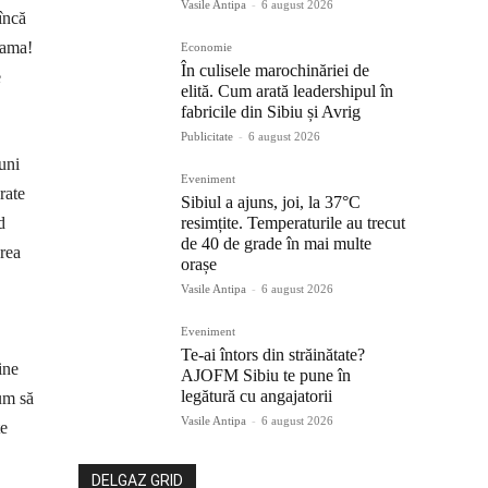
Vasile Antipa
-
6 august 2026
încă
 mama!
Economie
În culisele marochinăriei de
e
elită. Cum arată leadershipul în
fabricile din Sibiu și Avrig
Publicitate
-
6 august 2026
uni
Eveniment
rate
Sibiul a ajuns, joi, la 37°C
d
resimțite. Temperaturile au trecut
de 40 de grade în mai multe
area
orașe
Vasile Antipa
-
6 august 2026
Eveniment
Te-ai întors din străinătate?
ine
AJOFM Sibiu te pune în
legătură cu angajatorii
cum să
Vasile Antipa
-
6 august 2026
te
DELGAZ GRID