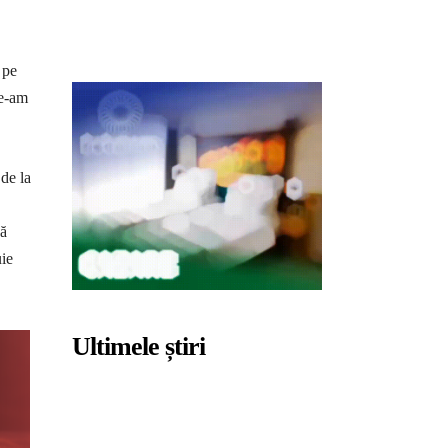
 pe
le-am
 de la
dă
ie
Ultimele știri