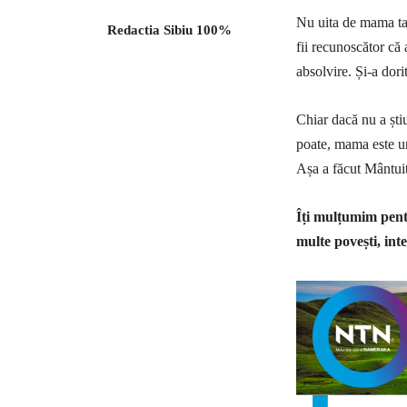
Nu uita de mama ta!
Redactia Sibiu 100%
fii recunoscător că 
absolvire. Și-a dorit
Chiar dacă nu a știu
poate, mama este un
Așa a făcut Mântuit
Îți mulțumim pentr
multe povești, inte