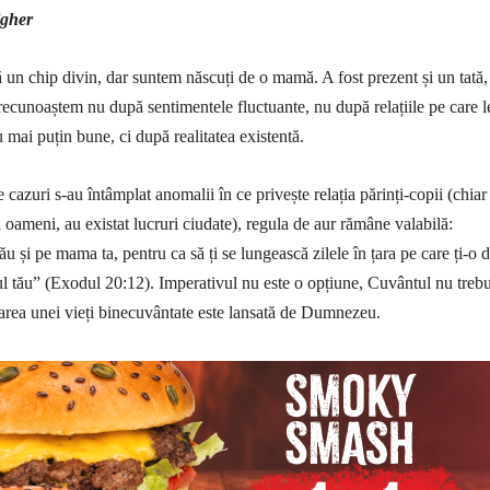
igher
 un chip divin, dar suntem născuți de o mamă. A fost prezent și un tată,
i recunoaștem nu după sentimentele fluctuante, nu după relațiile pe care 
 mai puțin bune, ci după realitatea existentă.
 cazuri s-au întâmplat anomalii în ce privește relația părinți-copii (chiar
i oameni, au existat lucruri ciudate), regula de aur rămâne valabilă:
tău și pe mama ta, pentru ca să ți se lungească zilele în țara pe care ți-o 
ău” (Exodul 20:12). Imperativul nu este o opțiune, Cuvântul nu trebu
area unei vieți binecuvântate este lansată de Dumnezeu.