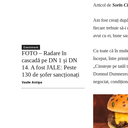
Articol de
Sorin C
Am fost creați după
fiecare trebuie să-
avut cu ei, bune sau
Eveniment
Cu toate că în multe
FOTO – Radare în
început, între primi
cascadă pe DN 1 și DN
„Cinstește pe tatăl 
14. A fost JALE: Peste
130 de șofer sancționați
Domnul Dumnezeul t
negociat, condițion
Vasile Antipa