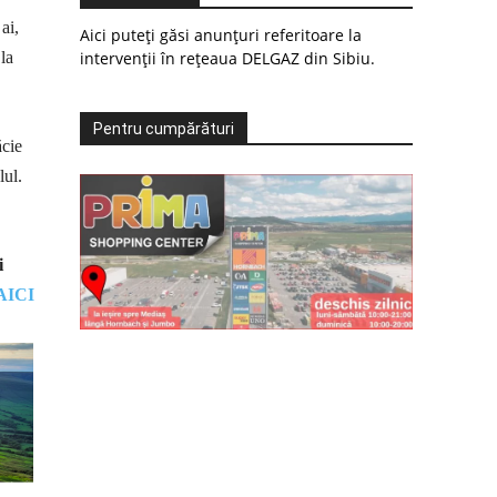
ai,
Aici puteți găsi anunțuri referitoare la
 la
intervenții în rețeaua DELGAZ din Sibiu.
Pentru cumpărături
ăcie
lul.
i
AICI