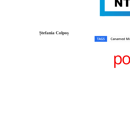
Ștefania Colpoș
TAGS
Canamed Mini
po