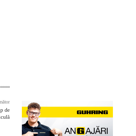
mător
mp de
iculă