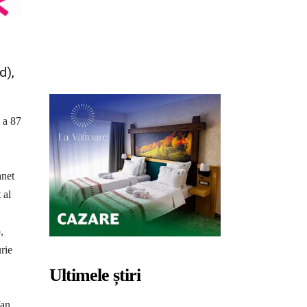
d),
a a 87
anet
 al
,
rie
Ultimele știri
an,