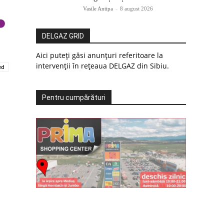
Vasile Antipa
-
8 august 2026
DELGAZ GRID
Aici puteți găsi anunțuri referitoare la
intervenții în rețeaua DELGAZ din Sibiu.
ed
Pentru cumpărături