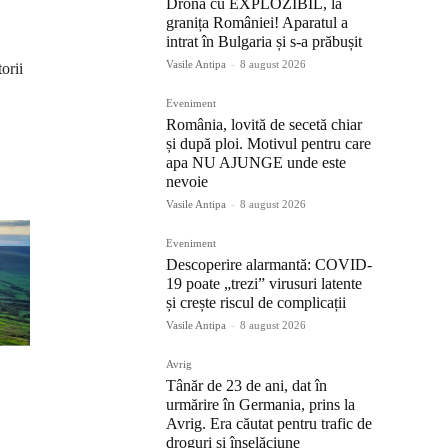
Dronă cu EXPLOZIBIL, la
granița României! Aparatul a
intrat în Bulgaria și s-a prăbușit
Vasile Antipa
-
8 august 2026
orii
Eveniment
România, lovită de secetă chiar
și după ploi. Motivul pentru care
apa NU AJUNGE unde este
nevoie
Vasile Antipa
-
8 august 2026
Eveniment
Descoperire alarmantă: COVID-
19 poate „trezi” virusuri latente
și crește riscul de complicații
Vasile Antipa
-
8 august 2026
Avrig
Tânăr de 23 de ani, dat în
urmărire în Germania, prins la
Avrig. Era căutat pentru trafic de
droguri și înșelăciune