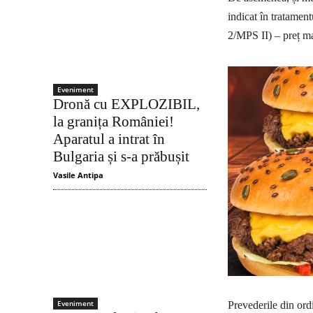
indicat în tratamen
2/MPS II) – preț ma
Eveniment
Dronă cu EXPLOZIBIL,
la granița României!
Aparatul a intrat în
Bulgaria și s-a prăbușit
Vasile Antipa
Eveniment
Prevederile din ord