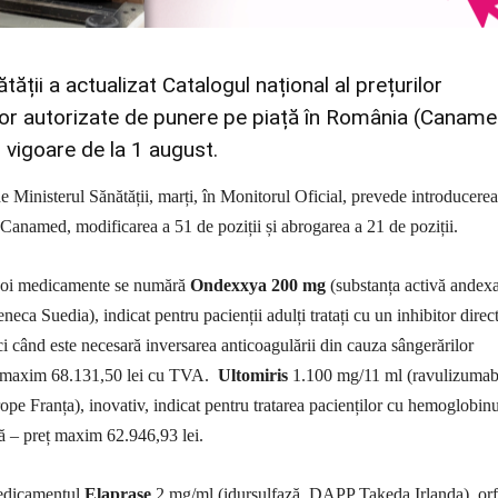
tății a actualizat Catalogul național al prețurilor
r autorizate de punere pe piață în România (Caname
n vigoare de la 1 august.
e Ministerul Sănătății, marți, în Monitorul Oficial, prevede introducere
anamed, modificarea a 51 de poziții și abrogarea a 21 de poziții.
 noi medicamente se numără
Ondexxya 200 mg
(substanța activă andex
ca Suedia), indicat pentru pacienții adulți tratați cu un inhibitor direct
ci când este necesară inversarea anticoagulării din cauza sângerărilor
ț maxim 68.131,50 lei cu TVA.
Ultomiris
1.100 mg/11 ml (ravulizumab
 Franța), inovativ, indicat pentru tratarea pacienților cu hemoglobinu
ă – preț maxim 62.946,93 lei.
edicamentul
Elaprase
2 mg/ml (idursulfază, DAPP Takeda Irlanda), orf