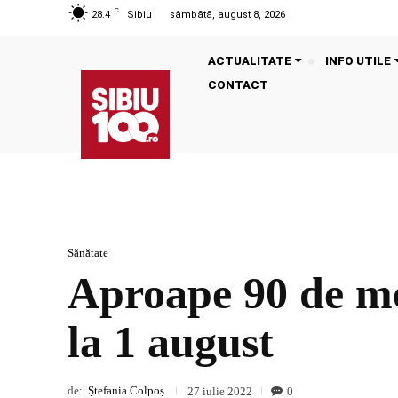
C
28.4
Sibiu
sâmbătă, august 8, 2026
ACTUALITATE
INFO UTILE
CONTACT
Sănătate
Aproape 90 de m
la 1 august
de:
Ștefania Colpoș
0
27 iulie 2022