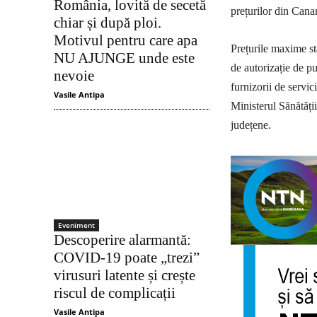
România, lovită de secetă
prețurilor din Cana
chiar și după ploi.
Motivul pentru care apa
Prețurile maxime st
NU AJUNGE unde este
de autorizație de p
nevoie
furnizorii de servi
Vasile Antipa
Ministerul Sănătății
județene.
Eveniment
Descoperire alarmantă:
COVID-19 poate „trezi”
virusuri latente și crește
riscul de complicații
Vasile Antipa