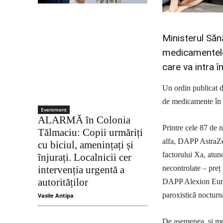
Ministerul Sănă
medicamentelo
care va intra î
Un ordin publicat d
de medicamente în C
Eveniment
ALARMĂ în Colonia
Printre cele 87 de
Tălmaciu: Copii urmăriți
alfa, DAPP AstraZene
cu biciul, amenințați și
factorului Xa, atun
înjurați. Localnicii cer
necontrolate – pre
intervenția urgentă a
autorităților
DAPP Alexion Europe
paroxistică nocturn
Vasile Antipa
De asemenea, și m