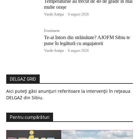
Temperaturile au trecut de 40 de grade în mai
multe orașe
Vasile Antipa
-
6 august 2026
Eveniment
Te-ai întors din străinătate? AJOFM Sibiu te
pune în legătură cu angajatorii
Vasile Antipa
-
6 august 2026
DELGAZ GRID
Aici puteți găsi anunțuri referitoare la intervenții în rețeaua
DELGAZ din Sibiu.
Pentru cumpărături