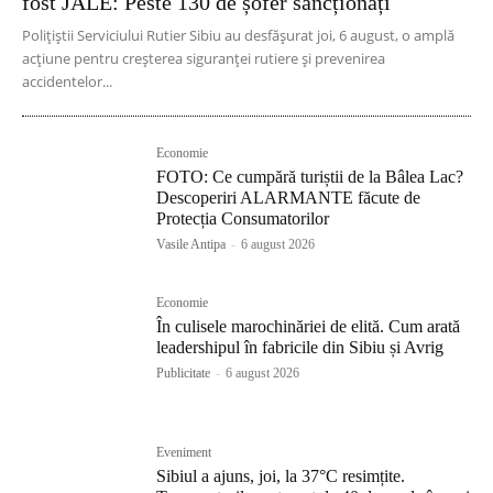
fost JALE: Peste 130 de șofer sancționați
Polițiștii Serviciului Rutier Sibiu au desfășurat joi, 6 august, o amplă
acțiune pentru creșterea siguranței rutiere și prevenirea
accidentelor...
Economie
FOTO: Ce cumpără turiștii de la Bâlea Lac?
Descoperiri ALARMANTE făcute de
Protecția Consumatorilor
Vasile Antipa
-
6 august 2026
Economie
În culisele marochinăriei de elită. Cum arată
leadershipul în fabricile din Sibiu și Avrig
Publicitate
-
6 august 2026
Eveniment
Sibiul a ajuns, joi, la 37°C resimțite.