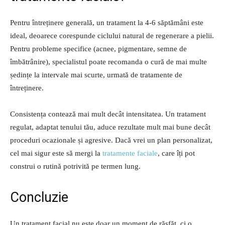
Pentru întreținere generală, un tratament la 4-6 săptămâni este
ideal, deoarece corespunde ciclului natural de regenerare a pielii.
Pentru probleme specifice (acnee, pigmentare, semne de
îmbătrânire), specialistul poate recomanda o cură de mai multe
ședințe la intervale mai scurte, urmată de tratamente de
întreținere.
Consistența contează mai mult decât intensitatea. Un tratament
regulat, adaptat tenului tău, aduce rezultate mult mai bune decât
proceduri ocazionale și agresive. Dacă vrei un plan personalizat,
cel mai sigur este să mergi la
tratamente faciale
, care îți pot
construi o rutină potrivită pe termen lung.
Concluzie
Un tratament facial nu este doar un moment de răsfăț, ci o