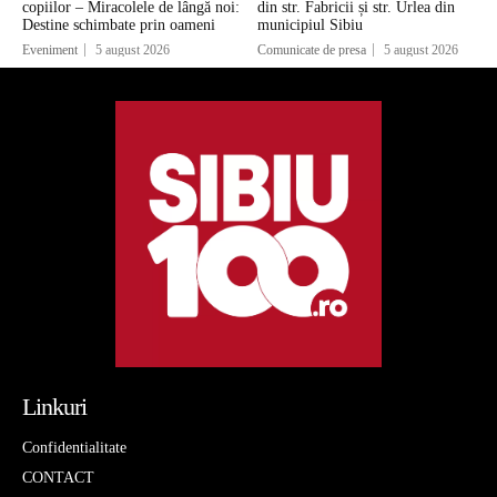
copiilor – Miracolele de lângă noi:
din str. Fabricii și str. Urlea din
Destine schimbate prin oameni
municipiul Sibiu
Eveniment
5 august 2026
Comunicate de presa
5 august 2026
Linkuri
Confidentialitate
CONTACT