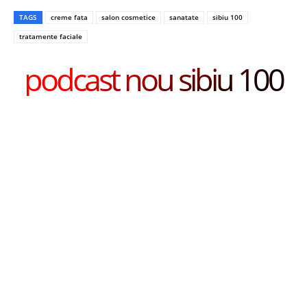
TAGS
creme fata
salon cosmetice
sanatate
sibiu 100
tratamente faciale
podcast nou sibiu 100