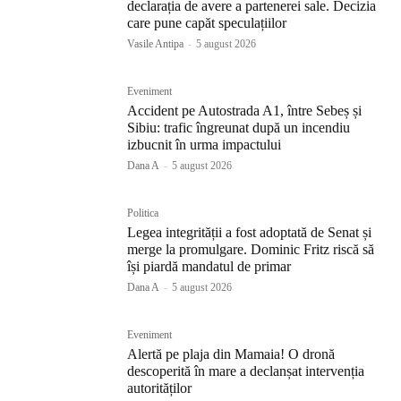
declarația de avere a partenerei sale. Decizia
care pune capăt speculațiilor
Vasile Antipa
-
5 august 2026
Eveniment
Accident pe Autostrada A1, între Sebeș și
Sibiu: trafic îngreunat după un incendiu
izbucnit în urma impactului
Dana A
-
5 august 2026
Politica
Legea integrității a fost adoptată de Senat și
merge la promulgare. Dominic Fritz riscă să
își piardă mandatul de primar
Dana A
-
5 august 2026
Eveniment
Alertă pe plaja din Mamaia! O dronă
descoperită în mare a declanșat intervenția
autorităților