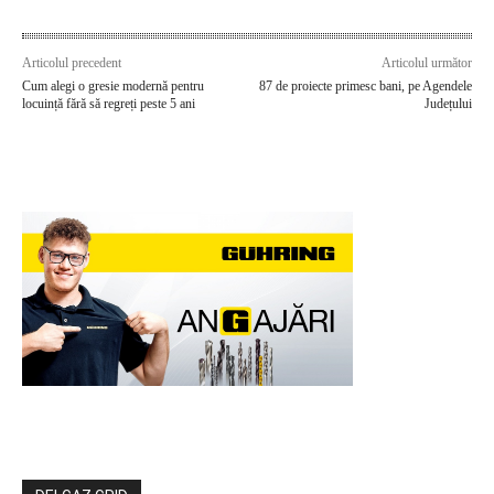
Articolul precedent
Articolul următor
Cum alegi o gresie modernă pentru
87 de proiecte primesc bani, pe Agendele
locuință fără să regreți peste 5 ani
Județului