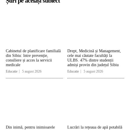
Știri pe același subiect
Cabinetul de planificare familială
Drept, Medicină și Management,
din Sibiu: între prevenție,
cele mai căutate facultăți la
consiliere și acces la servicii
ULBS. 47% dintre studenții
medicale
admiși provin din județul Sibiu
Educatie
5 august 2026
Educatie
5 august 2026
Din inimă, pentru inimioarele
Lucrări la rețeaua de apă potabilă