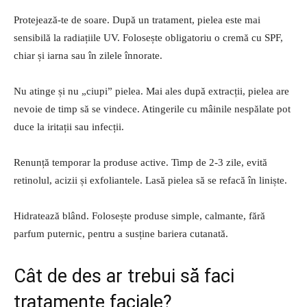
Protejează-te de soare. După un tratament, pielea este mai
sensibilă la radiațiile UV. Folosește obligatoriu o cremă cu SPF,
chiar și iarna sau în zilele înnorate.
Nu atinge și nu „ciupi” pielea. Mai ales după extracții, pielea are
nevoie de timp să se vindece. Atingerile cu mâinile nespălate pot
duce la iritații sau infecții.
Renunță temporar la produse active. Timp de 2-3 zile, evită
retinolul, acizii și exfoliantele. Lasă pielea să se refacă în liniște.
Hidratează blând. Folosește produse simple, calmante, fără
parfum puternic, pentru a susține bariera cutanată.
Cât de des ar trebui să faci
tratamente faciale?