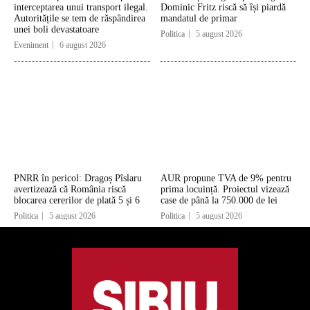
interceptarea unui transport ilegal.
Dominic Fritz riscă să își piardă
Autoritățile se tem de răspândirea
mandatul de primar
unei boli devastatoare
Politica
5 august 2026
Eveniment
6 august 2026
PNRR în pericol: Dragoș Pîslaru
AUR propune TVA de 9% pentru
avertizează că România riscă
prima locuință. Proiectul vizează
blocarea cererilor de plată 5 și 6
case de până la 750.000 de lei
Politica
5 august 2026
Politica
5 august 2026