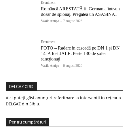
Eveniment
Româncă ARESTATĂ în Germania într-un
dosar de spionaj. Pregătea un ASASINAT
Vasile Antipa
-
7 august 2026
Eveniment
FOTO – Radare în cascadă pe DN 1 și DN
14. A fost JALE: Peste 130 de șofer
sancționați
Vasile Antipa
-
6 august 2026
DELGAZ GRID
Aici puteți găsi anunțuri referitoare la intervenții în rețeaua
DELGAZ din Sibiu.
Pentru cumpărături