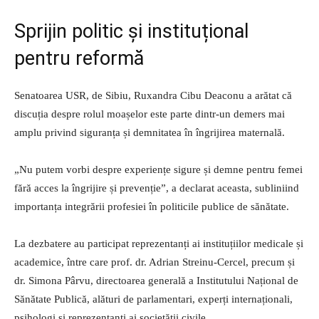
Sprijin politic și instituțional
pentru reformă
Senatoarea USR, de Sibiu, Ruxandra Cibu Deaconu a arătat că
discuția despre rolul moașelor este parte dintr-un demers mai
amplu privind siguranța și demnitatea în îngrijirea maternală.
„Nu putem vorbi despre experiențe sigure și demne pentru femei
fără acces la îngrijire și prevenție”, a declarat aceasta, subliniind
importanța integrării profesiei în politicile publice de sănătate.
La dezbatere au participat reprezentanți ai instituțiilor medicale și
academice, între care prof. dr. Adrian Streinu-Cercel, precum și
dr. Simona Pârvu, directoarea generală a Institutului Național de
Sănătate Publică, alături de parlamentari, experți internaționali,
psihologi și reprezentanți ai societății civile.