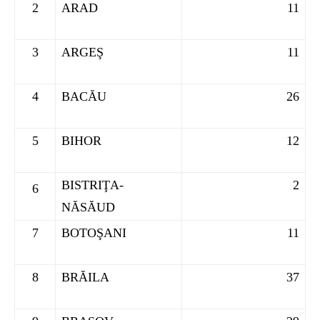
2
ARAD
11
3
ARGEŞ
11
4
BACĂU
26
5
BIHOR
12
BISTRIŢA-
2
6
NĂSĂUD
7
BOTOŞANI
11
8
BRĂILA
37