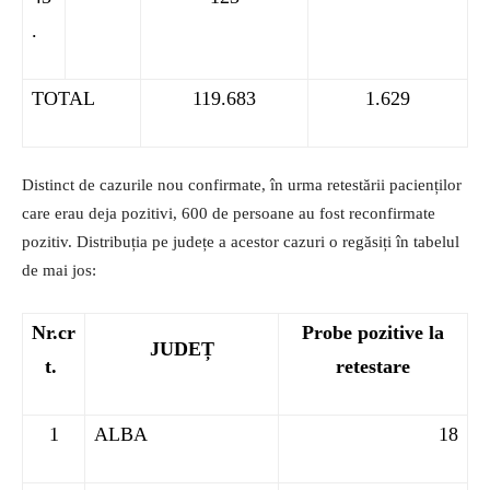
.
TOTAL
119.683
1.629
Distinct de cazurile nou confirmate, în urma retestării pacienților
care erau deja pozitivi, 600 de persoane au fost reconfirmate
pozitiv. Distribuția pe județe a acestor cazuri o regăsiți în tabelul
de mai jos:
Nr.cr
Probe pozitive la
JUDEȚ
t.
retestare
1
ALBA
18