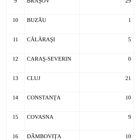
9
BRAŞOV
29
10
BUZĂU
1
11
CĂLĂRAŞI
5
12
CARAŞ-SEVERIN
0
13
CLUJ
21
14
CONSTANŢA
10
15
COVASNA
9
16
DÂMBOVIŢA
10