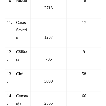
10
Buzău
18
.
2713
11.
Caraș-
17
Severi
n
1237
12
Călăra
9
.
și
785
13
Cluj
58
.
3099
14
Consta
66
.
nța
2565