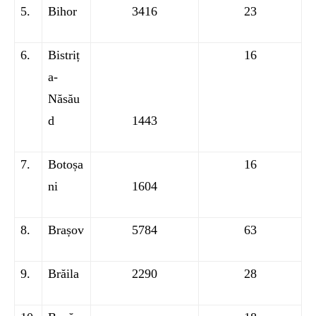
5.
Bihor
3416
23
6.
Bistriț
16
a-
Năsău
d
1443
7.
Botoșa
16
ni
1604
8.
Brașov
5784
63
9.
Brăila
2290
28