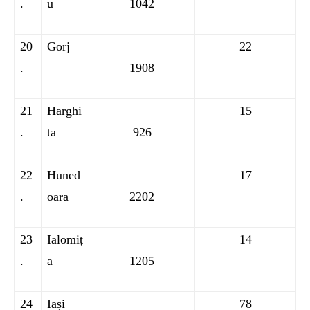
.
u
1042
20
Gorj
22
.
1908
21
Harghi
15
.
ta
926
22
Huned
17
.
oara
2202
23
Ialomiț
14
.
a
1205
24
Iași
78