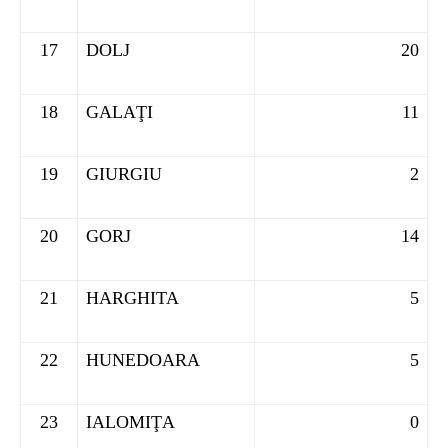
17
DOLJ
20
18
GALAŢI
11
19
GIURGIU
2
20
GORJ
14
21
HARGHITA
5
22
HUNEDOARA
5
23
IALOMIŢA
0