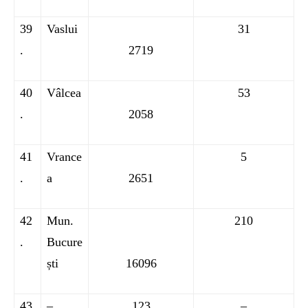
39
Vaslui
31
.
2719
40
Vâlcea
53
.
2058
41
Vrance
5
.
a
2651
42
Mun.
210
.
Bucure
ști
16096
43
–
123
–