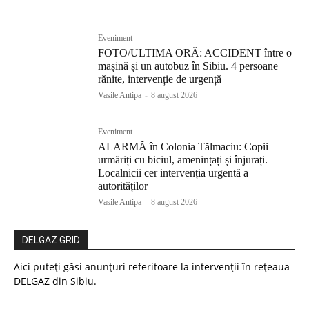
Eveniment
FOTO/ULTIMA ORĂ: ACCIDENT între o
mașină și un autobuz în Sibiu. 4 persoane
rănite, intervenție de urgență
Vasile Antipa
-
8 august 2026
Eveniment
ALARMĂ în Colonia Tălmaciu: Copii
urmăriți cu biciul, amenințați și înjurați.
Localnicii cer intervenția urgentă a
autorităților
Vasile Antipa
-
8 august 2026
DELGAZ GRID
Aici puteți găsi anunțuri referitoare la intervenții în rețeaua
DELGAZ din Sibiu.