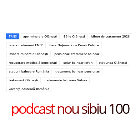
TAGS
ape minerale Olănești
Băile Olănești
bilete de tratament 2026
bilete tratament CNPP
Casa Națională de Pensii Publice
izvoare minerale Olănești
pensionari tratament balnear
recuperare medicală pensionari
sejur balnear ieftin
stațiunea Olănești
stațiuni balneare România
tratament balnear pensionari
tratament Olănești
tratamente balneare Vâlcea
vacanță balneară România
podcast nou sibiu 100