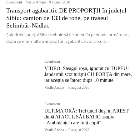
Eveniment
Vasile Antipa
-
9 august 2026
Transport agabaritic DE PROPORȚII în județul
Sibiu: camion de 133 de tone, pe traseul
Șelimbăr-Nădlac
Șoferii din județul Sibiu trebuie să fie atenți în perioada următoare,
după ce mai multe transporturi agabaritice vor circula...
Eveniment
VIDEO: Steagul roșu, ignorat cu TUPEU!
Jandarmii scot turiștii CU FORȚA din mare,
iar aceștia se întorc după 10 minute
Vasile Antipa
-
9 august 2026
Eveniment
ULTIMA ORĂ: Trei tineri duși în AREST
după ATACUL SĂLBATIC asupra
„Ambulanței care fură copii”
Vasile Antipa
-
9 august 2026