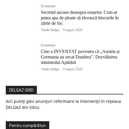
Eveniment
Secretul ascuns deasupra orașelor. Cum ar
putea apa de ploaie să răcească blocurile în
zilele de foc
Vasile Antipa
-
9 august 2026
Eveniment
Cine a INVENTAT povestea că „Austria și
Germania au secat Dunărea”. Dezvăluirea
ministrului Apărării
Vasile Antipa
-
9 august 2026
DELGAZ GRID
Aici puteți găsi anunțuri referitoare la intervenții în rețeaua
DELGAZ din Sibiu.
Pentru cumpărături