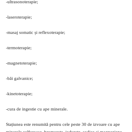
-ultrasonoterapie;
-laseroterapie;
-masaj somatic și reflexoterapie;
-termoterapie;
-magnetoterapie;
-băi galvanice;
-kinetoterapie;
-cura de ingestie cu ape minerale.
Stațiunea este renumită pentru cele peste 30 de izvoare cu ape
minerale sulfuroase, bromurate, iodurate, sodice și magneziene,