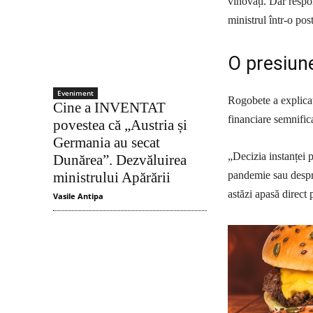
vinovați. Dar respo
ministrul într-o po
O presiune
Eveniment
Rogobete a explicat
Cine a INVENTAT
financiare semnifica
povestea că „Austria și
Germania au secat
„Decizia instanței 
Dunărea”. Dezvăluirea
pandemie sau despre
ministrului Apărării
astăzi apasă direct 
Vasile Antipa