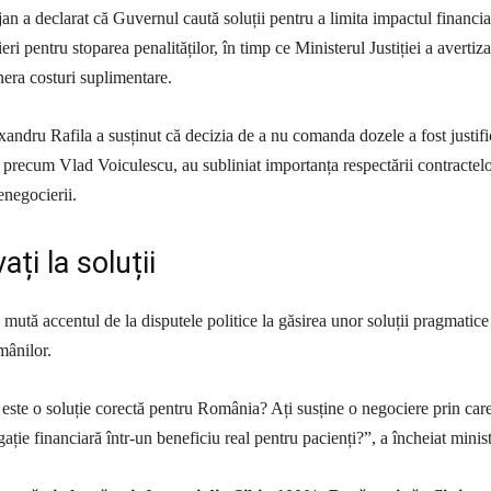
an a declarat că Guvernul caută soluții pentru a limita impactul financia
eri pentru stoparea penalităților, în timp ce Ministerul Justiției a avertiza
nera costuri suplimentare.
xandru Rafila a susținut că decizia de a nu comanda dozele a fost justifi
ali, precum Vlad Voiculescu, au subliniat importanța respectării contractelo
renegocierii.
ați la soluții
mută accentul de la disputele politice la găsirea unor soluții pragmatice
mânilor.
 este o soluție corectă pentru România? Ați susține o negociere prin car
ție financiară într-un beneficiu real pentru pacienți?”, a încheiat minist