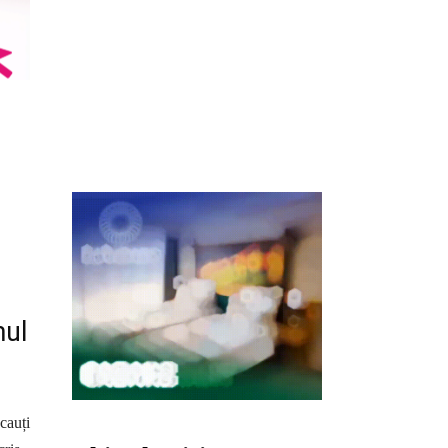
mul
 cauți