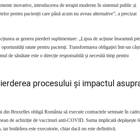
mente inovative, introducerea de terapii moderne în sistemul public și
telor pentru pacienții care până acum nu aveau alternative”, a precizat
nacțiunea ar genera pierderi suplimentare: „Lipsa de acțiune înseamnă pi
și oportunități ratate pentru pacienți. Transformarea obligației într-un câșt
mul de sănătate este o direcție responsabilă și necesită timp pentru
ierderea procesului și impactul asupr
i din Bruxelles obligă România să execute contractele semnate în cadru
ean de achiziție de vaccinuri anti-COVID. Suma implicată depășește 
 iar hotărârea este executorie, chiar dacă nu este definitivă.