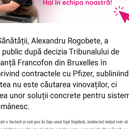
Sănătății, Alexandru Rogobete, a
 public după decizia Tribunalului de
anță Francofon din Bruxelles în
rivind contractele cu Pfizer, subliniind
atea nu este căutarea vinovaților, ci
rea unor soluții concrete pentru siste
omânesc.
 o factură și ești pus în fața unui fapt împlinit, instinctul inițial este să