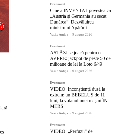
Eveniment
Cine a INVENTAT povestea că
„Austria și Germania au secat
Dunărea”. Dezvăluirea
ministrului Apărării
Vasile Antipa
-
9 august 2026
Eveniment
ASTĂZI se joacă pentru o
AVERE: jackpot de peste 50 de
milioane de lei la Loto 6/49
Vasile Antipa
-
9 august 2026
Eveniment
VIDEO: Inconștiență dusă la
extrem: un BEBELUȘ de 11
luni, la volanul unei mașini ÎN
MERS
iară
Vasile Antipa
-
9 august 2026
Eveniment
VIDEO: „Perfuzii” de
ces