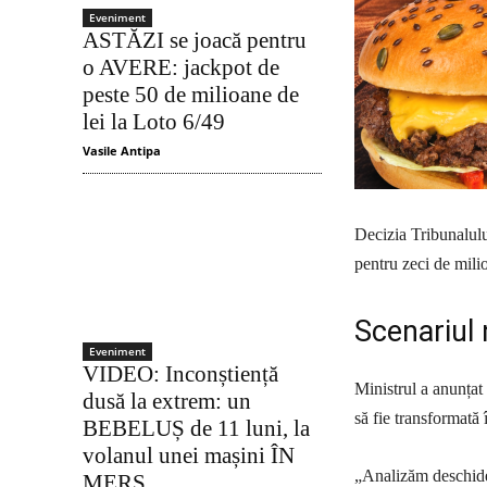
Eveniment
ASTĂZI se joacă pentru
o AVERE: jackpot de
peste 50 de milioane de
lei la Loto 6/49
Vasile Antipa
Decizia Tribunalulu
pentru zeci de mil
Scenariul 
Eveniment
VIDEO: Inconștiență
Ministrul a anunțat 
dusă la extrem: un
să fie transformată 
BEBELUȘ de 11 luni, la
volanul unei mașini ÎN
„Analizăm deschider
MERS