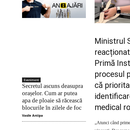
Ministrul 
reacționat
Primă Inst
procesul p
Eveniment
că priorit
Secretul ascuns deasupra
orașelor. Cum ar putea
identifica
apa de ploaie să răcească
medical r
blocurile în zilele de foc
Vasile Antipa
„Atunci când primești