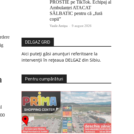
PROSTIE pe TikTok. Echipaj al
Ambulanței ATACAT
SĂLBATIC pentru că „fură
copii”
Vasile Antipa
-
9 august 2026
erdere
DELGAZ GRID
ig
Aici puteți găsi anunțuri referitoare la
intervenții în rețeaua DELGAZ din Sibiu.
a
Pentru cumpărături
l
600