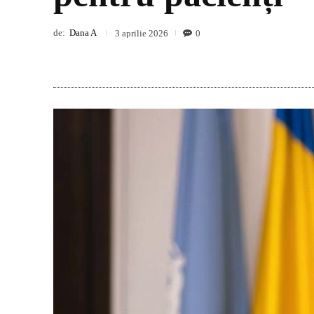
de:
Dana A
0
3 aprilie 2026