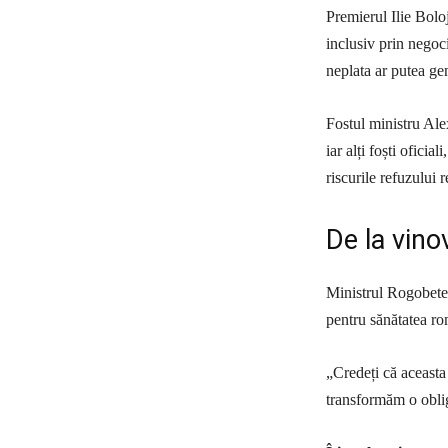
Premierul Ilie Boloj
inclusiv prin negoci
neplata ar putea ge
Fostul ministru Ale
iar alți foști ofici
riscurile refuzului 
De la vinov
Ministrul Rogobete 
pentru sănătatea ro
„Credeți că aceasta
transformăm o obliga