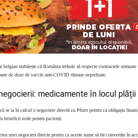
i belgian stabilește că România trebuie să respecte contractele semnate
ioane de doze de vaccin anti-COVID rămase nepreluate.
negocierii: medicamente în locul plății
că se ia în calcul o negociere directă cu Pfizer pentru ca obligația financ
în beneficii reale pentru pacienți.
ea unei negocieri directe pentru ca aceste sume să fie convertite în ac