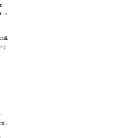
r,
t că
cată,
r și
e
rul.