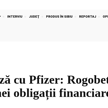
INTERVIU
JUDEŢ
PRODUS ÎN SIBIU
REPORTAJ
OPI
ă cu Pfizer: Rogobet
i obligații financiare