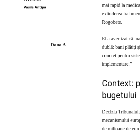
mai rapid la medica
Vasile Antipa
extinderea tratamen
Rogobete.
El a avertizat că i
Dana A
dublă: bani plătiți 
concret pentru siste
implementare.”
Context: p
bugetului
Decizia Tribunalulu
mecanismului europ
de milioane de euro,