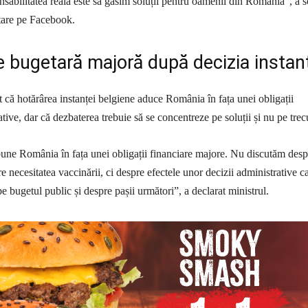
nsabilitatea reală este să găsim soluții pentru oamenii din România”, a s
stare pe Facebook.
 bugetară majoră după decizia instan
 că hotărârea instanței belgiene aduce România în fața unei obligații
tive, dar că dezbaterea trebuie să se concentreze pe soluții și nu pe trec
pune România în fața unei obligații financiare majore. Nu discutăm desp
 necesitatea vaccinării, ci despre efectele unor decizii administrative c
pe bugetul public și despre pașii următori”, a declarat ministrul.