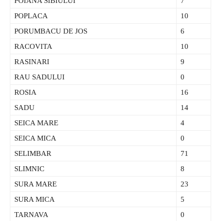
POIANA SIBIULUI
7
POPLACA
10
PORUMBACU DE JOS
6
RACOVITA
10
RASINARI
9
RAU SADULUI
0
ROSIA
16
SADU
14
SEICA MARE
4
SEICA MICA
0
SELIMBAR
71
SLIMNIC
8
SURA MARE
23
SURA MICA
5
TARNAVA
0