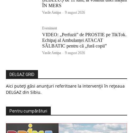
ÎN MERS
Vasile Antipa
-
9 august 2026
Eveniment
VIDEO: „Perfuzii” de PROSTIE pe TikTok.
Echipaj al Ambulanței ATACAT
SĂLBATIC pentru că „fură copii”
Vasile Antipa
-
9 august 2026
DELGAZ GRID
Aici puteți găsi anunțuri referitoare la intervenții în rețeaua
DELGAZ din Sibiu.
Pentru cumpărături