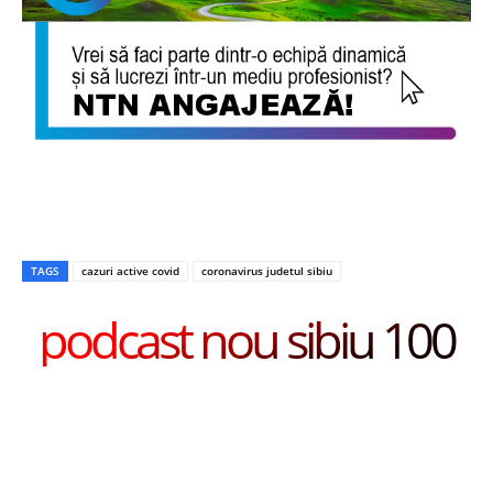
TAGS
cazuri active covid
coronavirus judetul sibiu
podcast nou sibiu 100