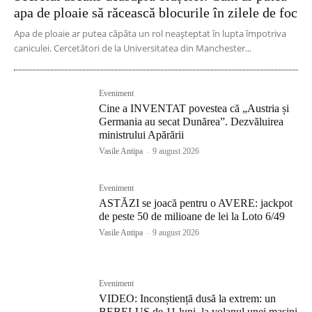
apa de ploaie să răcească blocurile în zilele de foc
Apa de ploaie ar putea căpăta un rol neașteptat în lupta împotriva
caniculei. Cercetători de la Universitatea din Manchester...
Eveniment
Cine a INVENTAT povestea că „Austria și
Germania au secat Dunărea”. Dezvăluirea
ministrului Apărării
Vasile Antipa
-
9 august 2026
Eveniment
ASTĂZI se joacă pentru o AVERE: jackpot
de peste 50 de milioane de lei la Loto 6/49
Vasile Antipa
-
9 august 2026
Eveniment
VIDEO: Inconștiență dusă la extrem: un
BEBELUȘ de 11 luni, la volanul unei mașini