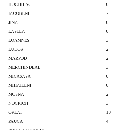
HOGHILAG
0
IACOBENI
7
JINA
0
LASLEA
0
LOAMNES
3
LUDOS
2
MARPOD
2
MERGHINDEAL
3
MICASASA
0
MIHAILENI
0
MOSNA
2
NOCRICH
3
ORLAT
13
PAUCA
4