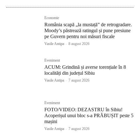
Economie
România scapă „la mustață” de retrogradare.
Moody’s păstrează ratingul și pune presiune
pe Guvern pentru noi măsuri fiscale
Vasile Antipa
-
8 august 2026
Eveniment
ACUM: Grindină și averse torențiale în 8
localități din județul Sibiu
Vasile Antipa
-
7 august 2026
Eveniment
FOTO/VIDEO: DEZASTRU în Sibiu!
Acoperișul unui bloc s-a PRĂBUȘIT peste 5
mașini
Vasile Antipa
-
7 august 2026