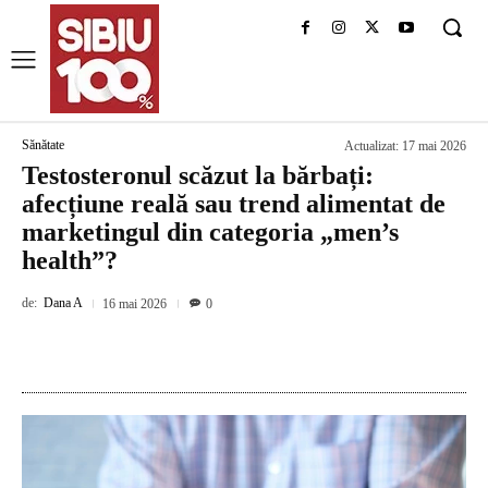
Sănătate
Actualizat:
17 mai 2026
Testosteronul scăzut la bărbați:
afecțiune reală sau trend alimentat de
marketingul din categoria „men’s
health”?
de:
Dana A
16 mai 2026
0