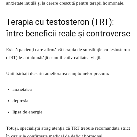
anxietate inutilă și la cerere crescută pentru terapii hormonale.
Terapia cu testosteron (TRT):
între beneficii reale și controverse
Există pacienți care afirmă că terapia de substituție cu testosteron
(TRT) le-a îmbunătățit semnificativ calitatea vieții.
Unii bărbați descriu ameliorarea simptomelor precum:
anxietatea
depresia
lipsa de energie
Totuși, specialiștii atrag atenția că TRT trebuie recomandată strict
în cazurile confirmate medical de deficit hormonal.