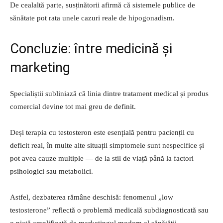
De cealaltă parte, susținătorii afirmă că sistemele publice de
sănătate pot rata unele cazuri reale de hipogonadism.
Concluzie: între medicină și
marketing
Specialiștii subliniază că linia dintre tratament medical și produs
comercial devine tot mai greu de definit.
Deși terapia cu testosteron este esențială pentru pacienții cu
deficit real, în multe alte situații simptomele sunt nespecifice și
pot avea cauze multiple — de la stil de viață până la factori
psihologici sau metabolici.
Astfel, dezbaterea rămâne deschisă: fenomenul „low
testosterone” reflectă o problemă medicală subdiagnosticată sau
o piață amplificată de marketingul modern al sănătății