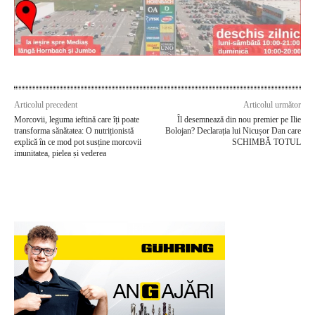
Articolul precedent
Articolul următor
Morcovii, leguma ieftină care îți poate
Îl desemnează din nou premier pe Ilie
transforma sănătatea: O nutriționistă
Bolojan? Declarația lui Nicușor Dan care
explică în ce mod pot susține morcovii
SCHIMBĂ TOTUL
imunitatea, pielea și vederea