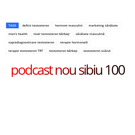
TAGS
deficit testosteron
hormoni masculini
marketing sănătate
men’s health
nivel testosteron bărbați
sănătate masculină
supradiagnosticare testosteron
terapie hormonală
terapie testosteron TRT
testosteron bărbați
testosteron scăzut
podcast nou sibiu 100