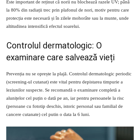
Este important de reținut că norii nu blochează razele UV; până
la 80% din radiații trec prin plafonul de nori, motiv pentru care
protecția este necesară și în zilele mohorâte sau la munte, unde
altitudinea intensifică efectul soarelui.
Controlul dermatologic: O
examinare care salvează vieți
Prevenția nu se oprește la plajă. Controlul dermatologic periodic
(screening-ul cutanat) este vital pentru depistarea timpurie a
leziunilor suspecte. Se recomandă o examinare completă a
alunițelor cel puțin o dată pe an, iar pentru persoanele la risc
(persoane cu fototip deschis, istoric personal sau familial de
cancere cutanate) cel putin o data la 6 luni.