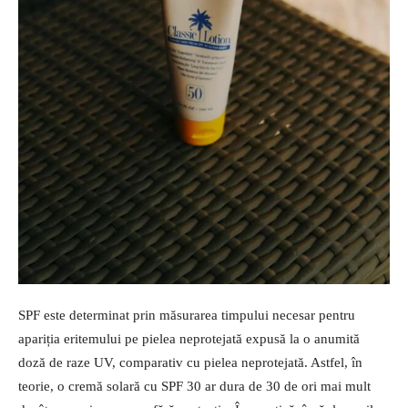
SPF este determinat prin măsurarea timpului necesar pentru
apariția eritemului pe pielea neprotejată expusă la o anumită
doză de raze UV, comparativ cu pielea neprotejată. Astfel, în
teorie, o cremă solară cu SPF 30 ar dura de 30 de ori mai mult