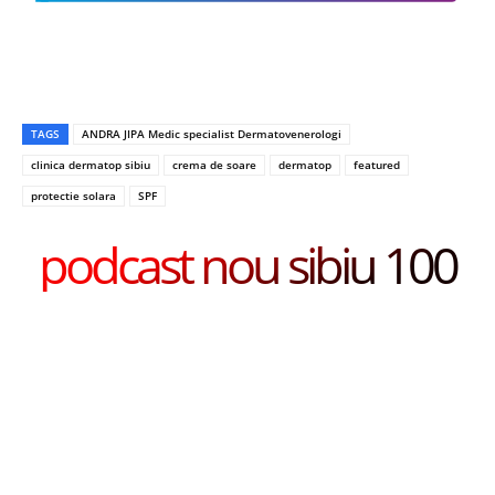
TAGS
ANDRA JIPA Medic specialist Dermatovenerologi
clinica dermatop sibiu
crema de soare
dermatop
featured
protectie solara
SPF
podcast nou sibiu 100