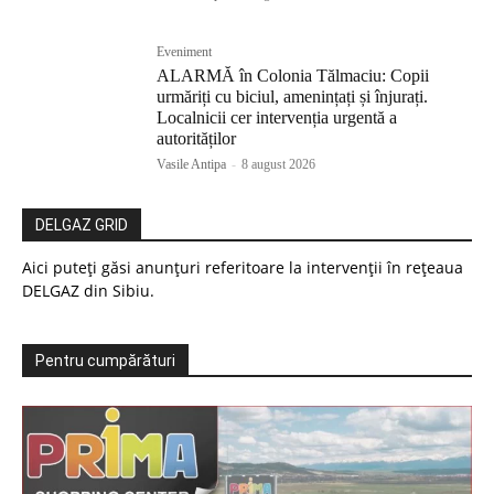
Eveniment
ALARMĂ în Colonia Tălmaciu: Copii
urmăriți cu biciul, amenințați și înjurați.
Localnicii cer intervenția urgentă a
autorităților
Vasile Antipa
-
8 august 2026
DELGAZ GRID
Aici puteți găsi anunțuri referitoare la intervenții în rețeaua
DELGAZ din Sibiu.
Pentru cumpărături