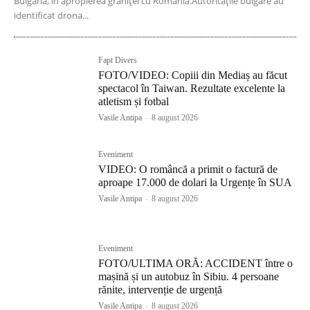
Bulgaria, în apropierea graniței cu România.Autoritățile bulgare au
identificat drona...
Fapt Divers
FOTO/VIDEO: Copiii din Mediaș au făcut
spectacol în Taiwan. Rezultate excelente la
atletism și fotbal
Vasile Antipa
-
8 august 2026
Eveniment
VIDEO: O româncă a primit o factură de
aproape 17.000 de dolari la Urgențe în SUA
Vasile Antipa
-
8 august 2026
Eveniment
FOTO/ULTIMA ORĂ: ACCIDENT între o
mașină și un autobuz în Sibiu. 4 persoane
rănite, intervenție de urgență
Vasile Antipa
-
8 august 2026