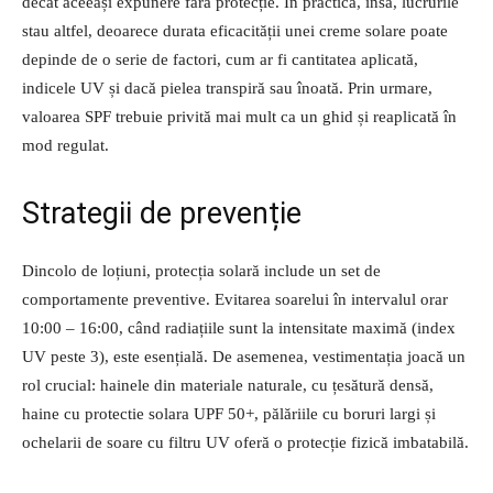
decât aceeași expunere fără protecție. În practică, însă, lucrurile
stau altfel, deoarece durata eficacității unei creme solare poate
depinde de o serie de factori, cum ar fi cantitatea aplicată,
indicele UV și dacă pielea transpiră sau înoată. Prin urmare,
valoarea SPF trebuie privită mai mult ca un ghid și reaplicată în
mod regulat.
Strategii de prevenție
Dincolo de loțiuni, protecția solară include un set de
comportamente preventive. Evitarea soarelui în intervalul orar
10:00 – 16:00, când radiațiile sunt la intensitate maximă (index
UV peste 3), este esențială. De asemenea, vestimentația joacă un
rol crucial: hainele din materiale naturale, cu țesătură densă,
haine cu protectie solara UPF 50+, pălăriile cu boruri largi și
ochelarii de soare cu filtru UV oferă o protecție fizică imbatabilă.