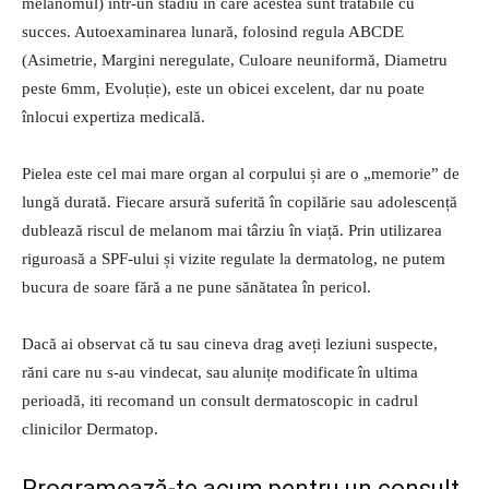
melanomul) într-un stadiu în care acestea sunt tratabile cu
succes. Autoexaminarea lunară, folosind regula ABCDE
(Asimetrie, Margini neregulate, Culoare neuniformă, Diametru
peste 6mm, Evoluție), este un obicei excelent, dar nu poate
înlocui expertiza medicală.
Pielea este cel mai mare organ al corpului și are o „memorie” de
lungă durată. Fiecare arsură suferită în copilărie sau adolescență
dublează riscul de melanom mai târziu în viață. Prin utilizarea
riguroasă a SPF-ului și vizite regulate la dermatolog, ne putem
bucura de soare fără a ne pune sănătatea în pericol.
Dacă ai observat că tu sau cineva drag aveți leziuni suspecte,
răni care nu s-au vindecat, sau alunițe modificate în ultima
perioadă, iti recomand un consult dermatoscopic in cadrul
clinicilor Dermatop.
Programează-te acum pentru un consult