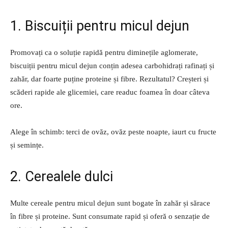
1. Biscuiții pentru micul dejun
Promovați ca o soluție rapidă pentru diminețile aglomerate,
biscuiții pentru micul dejun conțin adesea carbohidrați rafinați și
zahăr, dar foarte puține proteine și fibre. Rezultatul? Creșteri și
scăderi rapide ale glicemiei, care readuc foamea în doar câteva
ore.
Alege în schimb: terci de ovăz, ovăz peste noapte, iaurt cu fructe
și semințe.
2. Cerealele dulci
Multe cereale pentru micul dejun sunt bogate în zahăr și sărace
în fibre și proteine. Sunt consumate rapid și oferă o senzație de