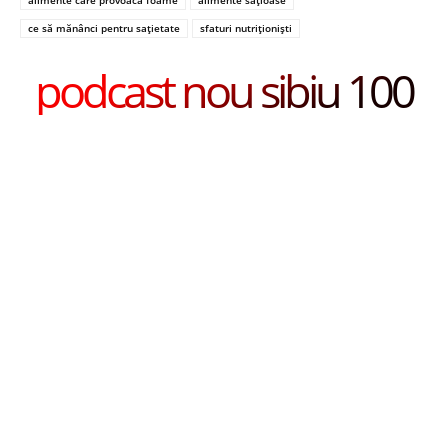
alimente care provoacă foame
alimente sățioase
ce să mănânci pentru sațietate
sfaturi nutriționiști
podcast nou sibiu 100