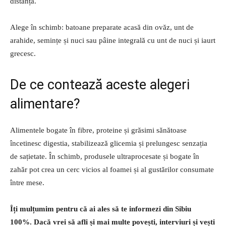
distanță.
Alege în schimb: batoane preparate acasă din ovăz, unt de
arahide, semințe și nuci sau pâine integrală cu unt de nuci și iaurt
grecesc.
De ce contează aceste alegeri
alimentare?
Alimentele bogate în fibre, proteine și grăsimi sănătoase
încetinesc digestia, stabilizează glicemia și prelungesc senzația
de sațietate. În schimb, produsele ultraprocesate și bogate în
zahăr pot crea un cerc vicios al foamei și al gustărilor consumate
între mese.
Îți mulțumim pentru că ai ales să te informezi din Sibiu
100%.
Dacă vrei să afli și mai multe povești, interviuri și vești