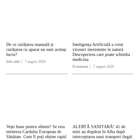
De ce curățarea manuală și
Inteligența Artificială a creat
curățarea cu aparat nu sunt același
virusuri inexistente în natură.
lucru?
Descoperirea care poate schimba
medicina
Info utile
7 august 2026
Eveniment
7 august 2026
Vești bune pentru sibieni! Se reia
ALERTĂ SANITARĂ! 41 de
emiterea Cardului European de
miei au dispărut în Alba după
Sănătate. Cum îl poți obține rapid
interceptarea unui transport ilegal.