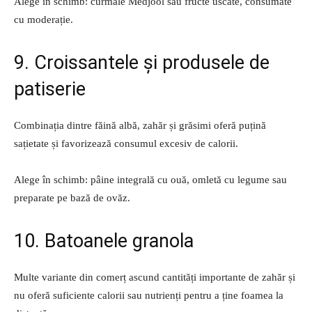
Alege în schimb: curmale Medjool sau fructe uscate, consumate
cu moderație.
9. Croissantele și produsele de
patiserie
Combinația dintre făină albă, zahăr și grăsimi oferă puțină
sațietate și favorizează consumul excesiv de calorii.
Alege în schimb: pâine integrală cu ouă, omletă cu legume sau
preparate pe bază de ovăz.
10. Batoanele granola
Multe variante din comerț ascund cantități importante de zahăr și
nu oferă suficiente calorii sau nutrienți pentru a ține foamea la