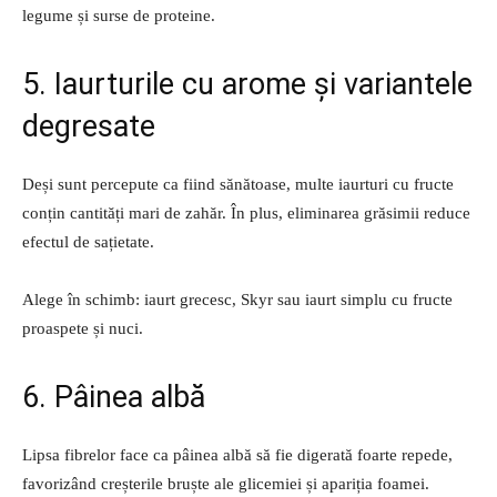
legume și surse de proteine.
5. Iaurturile cu arome și variantele
degresate
Deși sunt percepute ca fiind sănătoase, multe iaurturi cu fructe
conțin cantități mari de zahăr. În plus, eliminarea grăsimii reduce
efectul de sațietate.
Alege în schimb: iaurt grecesc, Skyr sau iaurt simplu cu fructe
proaspete și nuci.
6. Pâinea albă
Lipsa fibrelor face ca pâinea albă să fie digerată foarte repede,
favorizând creșterile bruște ale glicemiei și apariția foamei.