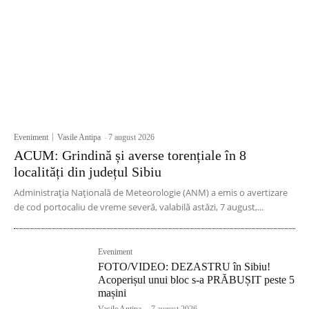
Eveniment
Vasile Antipa
-
7 august 2026
ACUM: Grindină și averse torențiale în 8
localități din județul Sibiu
Administrația Națională de Meteorologie (ANM) a emis o avertizare
de cod portocaliu de vreme severă, valabilă astăzi, 7 august,...
Eveniment
FOTO/VIDEO: DEZASTRU în Sibiu!
Acoperișul unui bloc s-a PRĂBUȘIT peste 5
mașini
Vasile Antipa
-
7 august 2026