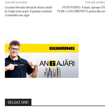
Articolul precedent
Articolul următor
Locatarii blocului afectat de drona căzută
FOTO/VIDEO: 4 tineri, aproape SĂ
în Galați revin acasă. Expertiza confirmă
FURE o LOCOMOTIVĂ pentru like-uri
că imobilul este sigur
DELGAZ GRID