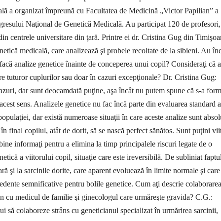
ă a organizat împreună cu Facultatea de Medicină „Victor Papi­lian” a
gresului Naţional de Genetică Medicală. Au participat 120 de profesori,
din centrele universitare din ţară. Printre ei dr. Cristina Gug din Timişoa
etică medicală, care analizează şi probele recoltate de la sibieni. Au în
şi facă analize genetice înainte de conceperea unui copil? Consideraţi că 
e tu­turor cuplurilor sau doar în ca­zuri excepţionale? Dr.
Cristina Gug:
 cazuri, dar sunt deocamdată puţine, aşa încât nu putem spune că s-a for
 acest sens. Analizele genetice nu fac încă parte din evaluarea standard a
 populaţiei, dar există numeroase situaţii în care aceste analize sunt absol
în final copilul, atât de dorit, să se nască perfect sănătos. Sunt puţini vii
 bine informaţi pentru a elimina la timp principalele riscuri legate de o
etică a viitorului copil, situaţie care este ireversibilă. De subliniat faptu
ă şi la sarcinile dorite, care aparent evoluează în li­mite normale şi care
cedente semnificative pen­tru bolile genetice. Cum aţi descrie colaborare
n cu medicul de familie şi ginecologul care ur­măreşte gravida? C.G.:
i să colaboreze strâns cu geneticianul specializat în urmărirea sarcinii,