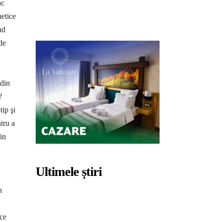
ac
netice
nd
de
 din
?
tip şi
tru a
in
Ultimele știri
n
ece