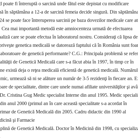
 poate fi întreruptă o sarcină unde fătul este depistat cu modificare
nă în săptămâna a 12-a de sarcină femeia decide singură. Din săptămân
24 se poate face întreruperea sarcinii pe baza dovezilor medicale care at
at. Cea mai importantă metodă este amniocenteza urmată de efectuarea
analiză care se poate efectua în laboratorul nostru. Consideraţi că lipsa de
priveşte genetica medicală se datorează faptului că în România sunt foar
şi laboratoare de genetică performante? C.G.: Principala problemă se refer
alităţii de Genetică Medicală care s-a făcut abia în 1997, în timp ce în
pene există deja o reţea medicală eficientă de genetică medicală. Numărul
ă mic, urmează să ni se alăture un număr de 3-5 rezidenţi în fiecare an. E
are de specialitate, dintre care unele numai afiliate universităţilor şi av
. Dr. Cristina Gug Medic specialist Interne din anul 1995. Medic speciali
in anul 2000 (primul an în care această specialitate s-a acordat în
imar de Genetică Medicală din 2005. Cadru didactic din 1990 al
dicină şi Farmacie
iplină de Genetică Medicală. Doctor în Medicină din 1998, cu specializ
.