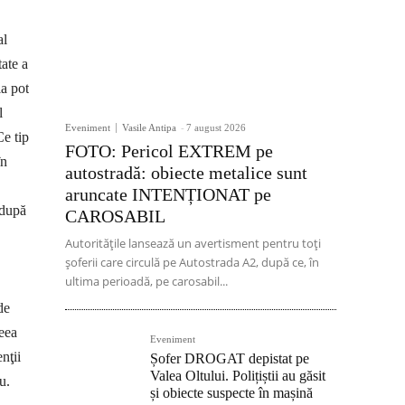
al
tate a
ia pot
l
Eveniment
Vasile Antipa
-
7 august 2026
Ce tip
FOTO: Pericol EXTREM pe
în
autostradă: obiecte metalice sunt
aruncate INTENȚIONAT pe
 după
CAROSABIL
Autoritățile lansează un avertisment pentru toți
șoferii care circulă pe Autostrada A2, după ce, în
ultima perioadă, pe carosabil...
de
eea
Eveniment
nţii
Șofer DROGAT depistat pe
Valea Oltului. Polițiștii au găsit
u.
și obiecte suspecte în mașină