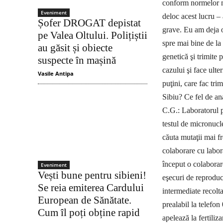
conform normelor m
Eveniment
deloc acest lucru –
Șofer DROGAT depistat
grave. Eu am deja 
pe Valea Oltului. Polițiștii
spre mai bine de la
au găsit și obiecte
genetică şi trimite 
suspecte în mașină
cazului şi face ulte
Vasile Antipa
puţini, care fac tri
Sibiu? Ce fel de ana
C.G.: Laboratorul pe
testul de micronucl
căuta mutaţii mai f
colaborare cu la­bor
început o colaborar
Eveniment
Vești bune pentru sibieni!
eşecuri de reproduce
Se reia emiterea Cardului
intermediate recolta
European de Sănătate.
prealabil la telefo
Cum îl poți obține rapid
apelează la fertiliz