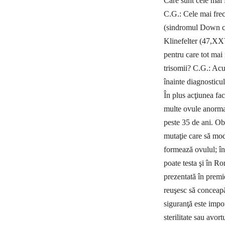
Care sunt cele mai f
C.G.: Cele mai frec
(sindromul Down c
Klinefelter (47,XX
pentru care tot ma
trisomii? C.G.: Acu
înainte diagnosticu
În plus acţiunea fa
multe ovule anormal
peste 35 de ani. Obs
mutaţie care să modi
formează ovulul; în
poate testa şi în R
prezentată în premi
reuşesc să conceapă
siguranţă este impor
sterilitate sau avor