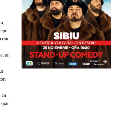
ra,
ceput
aceste
mat un
ut
tori
l că
 apar
a