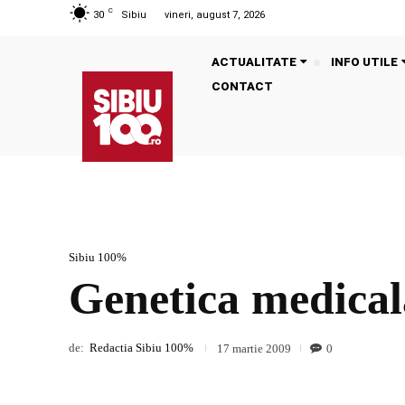
C
30
Sibiu
vineri, august 7, 2026
ACTUALITATE
INFO UTILE
CONTACT
Sibiu 100%
Genetica medicală
de:
Redactia Sibiu 100%
0
17 martie 2009