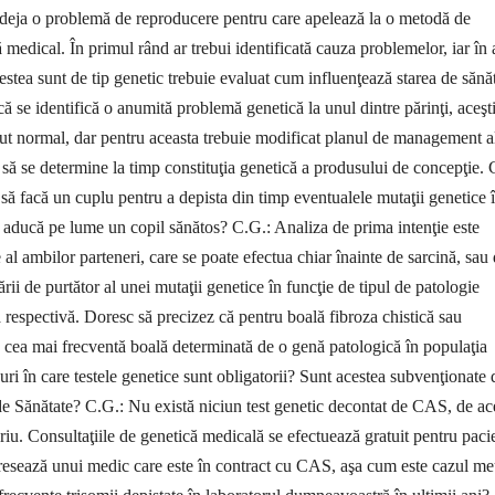
 deja o problemă de reproducere pentru care apelează la o metodă de
 medical. În primul rând ar trebui identificată cauza problemelor, iar în 
estea sunt de tip genetic trebuie evaluat cum influenţează starea de sănă
că se identifică o anumită problemă genetică la unul dintre părinţi, aceşt
ut normal, dar pentru aceasta trebuie modificat planul de management a
ât să se determine la timp constituţia genetică a produsului de concepţie. 
 să facă un cuplu pentru a depista din timp eventualele mutaţii genetice 
ă aducă pe lume un copil sănătos? C.G.: Analiza de prima intenţie este
 al ambilor parteneri, care se poate efectua chiar înainte de sarcină, sau
tării de purtător al unei mutaţii genetice în funcţie de tipul de patologie
a respectivă. Doresc să precizez că pentru boală fibroza chistică sau
cea mai frecventă boală determinată de o genă patologică în populaţia
ri în care testele genetice sunt obli­gatorii? Sunt acestea sub­venţionate 
de Sănătate? C.G.: Nu există niciun test genetic decontat de CAS, de ac
riu. Consultaţiile de genetică medicală se efec­tuează gratuit pentru pa­cie
dre­sează unui medic care este în contract cu CAS, aşa cum este cazul me