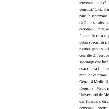
termenul limită când
genetică? C.G.: Pâ
până în săptă­mâna 
că fătul este afect
cariotipului fetal, 
formare în ceea ce 
puţini specialişti 
recunoaşterea speci
celelalte ţări euro
specialişti este înc
doar câteva laborato
profil de cercetare
Genetică Medicală d
România). Medic pr
Universităţii de Me
din Timişoara, disc
domeniul Geneticii