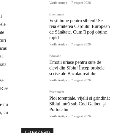
Vasile Antipa
-
7 august 2026
Eveniment
l
Vești bune pentru sibieni! Se
ele
reia emiterea Cardului European
de Sănătate. Cum îl poți obține
nte
rapid
zuri –
Vasile Antipa
-
7 august 2026
icau.
ai
Educatie
Emoții uriașe pentru sute de
rată
elevi din Sibiu! Încep probele
scrise ale Bacalaureatului
se
Vasile Antipa
-
7 august 2026
FR se
Eveniment
Ploi torențiale, vijelii și grindină:
Sibiul intră sub Cod Galben și
re nu
Portocaliu
a, cu
Vasile Antipa
-
7 august 2026
DELGAZ GRID