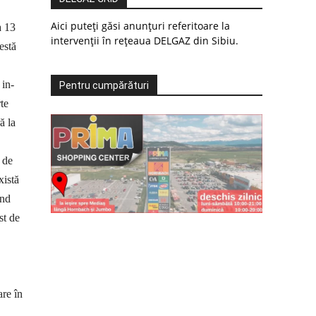
Aici puteți găsi anunțuri referitoare la
a 13
intervenții în rețeaua DELGAZ din Sibiu.
estă
 in­
Pentru cumpărături
te
ă la
 de
xistă
ând
st de
are în