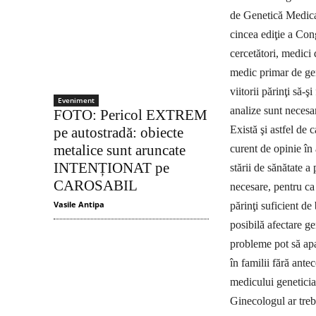
de Genetică Medical
cincea ediţie a Con
cercetători, medici 
medic primar de gen
viitorii părinţi să-
Eveniment
analize sunt necesar
FOTO: Pericol EXTREM
Există şi astfel de
pe autostradă: obiecte
metalice sunt aruncate
curent de opinie în
INTENȚIONAT pe
stării de sănătate a
CAROSABIL
necesare, pentru ca 
Vasile Antipa
părinţi suficient de
posibilă afectare gen
probleme pot să apar
în familii fără ante
medicului geneticia
Ginecologul ar trebu