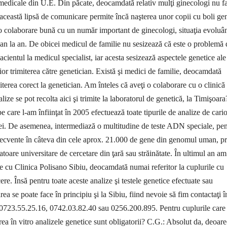
edicale din U.E. Din păcate, deocamdată relativ mulţi ginecologi nu f
 această lipsă de comunicare permite încă naşterea unor copii cu boli ge
o colaborare bună cu un număr important de ginecologi, situaţia evoluâ
 an la an. De obicei medicul de familie nu sesizează că este o problemă 
pacientul la medicul specialist, iar acesta sesizează aspectele genetice ale
rior trimiterea către genetician. Există şi medici de familie, deocamdată
miterea corect la genetician. Am înteles că aveţi o co­laborare cu o clinică
lize se pot recolta aici şi trimite la laboratorul de genetică, la Timişoara
 care l-am înfiinţat în 2005 efectuează toate tipurile de analize de cario
ei. De aseme­nea, intermediază o multitudine de teste ADN speciale, pen
recvente în câteva din cele aprox. 21.000 de gene din genomul uman, pr
atoare universitare de cercetare din ţară sau străinătate. În ultimul an am
e cu Clinica Polisano Sibiu, deocamdată numai referitor la cuplurile cu
re. Însă pentru toate aceste analize şi testele genetice efectuate sau
rea se poa­te face în principiu şi la Sibiu, fiind nevoie să fim contactaţi î
n 0723.55.25.16, 0742.03.82.40 sau 0256.200.895. Pentru cuplurile care
area în vitro analizele genetice sunt obligatorii? C.G.: Absolut da, deoar