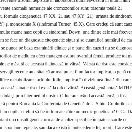
recvente trisomii depis­tate în laboratorul dum­nea­­voastră în ultimii ani?
­ven­te anomalii numerice ale cromozomilor sunt: trisomia to­tală 21
u for­mula citogenetică 47,XX+21 sau 47,XY+21), urmată de sindromu
Y) şi monosomia X (sindromul Turner, 45,X). Care credeţi că sunt cauz
i multe mame nasc copii cu sindromul Down, una dintre cele mai frecve
m se face un diag­nostic citogenetic sigur şi se cuantifică numărul de ca
l se punea pe baza examinării clinice şi o parte din cazuri nu se diagnost
ctorilor de mediu cu efect mutagen asupra ovarului femeii produce tot m
e pe măsură ce aceasta înaintează în vârstă. Vârsta de risc este conside
ervaţii recente au arătat că ar mai putea fi un factor implicat, o genă cu
fice metabolizarea acidului folic, im­plicat în diviziunea finală din care 
 această situaţie riscul există la orice vârstă. Această genă notată MTH
omânia şi prin intermediul nostru. O lucrare având această temă, a fost
eră pentru România la Conferinţa de Genetică de la Sibiu. Cuplurile ca
 un copil ar trebui să fie îndrumate către un medic genetician? C.G.: D
tant un consult genetic ur­mat de analize specifice în toate cazurile cu
turi spontane repetate, sau dacă există în antecedente feţi morţi. Care este