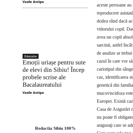
Vasile Antipa
aceste persoane au
reproducere asistată
doilea rând dacă ac
viitorului copil. Da
avea un copil absol
sarcinii, astfel înc
de analize ar trebui
Educatie
cazul în care vor s
Emoții uriașe pentru sute
de elevi din Sibiu! Încep
cariotipul din sânge
probele scrise ale
caz, identificarea s
Bacalaureatului
genetică din famili
Vasile Antipa
mucoviscidoza este 
Europei. Există cazu
Casa de Asi­gurări 
nu poate fi obligato
asiguraţi care se a
Redactia Sibiu 100%