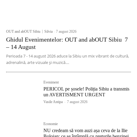
OUT and abOUT Sibiu
Silvia
-
7 august 2026
Ghidul Evenimentelor: OUT and abOUT Sibiu 7
– 14 August
Perioada 7 - 14 august 2026 aduce la Sibiu un mix vibrant de cultură,
adrenalină, arte vizuale și muzică....
Eveniment
PERICOL pe șosele! Poliția Sibiu a transmis
un AVERTISMENT URGENT
Vasile Antipa
-
7 august 2026
Economie
NU credeam să vom auzi așa ceva de la Ilie
Bolojan: ce se întâmplă cu prețurile benzinei