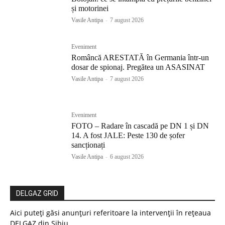
și motorinei
Vasile Antipa
-
7 august 2026
Eveniment
Româncă ARESTATĂ în Germania într-un
dosar de spionaj. Pregătea un ASASINAT
Vasile Antipa
-
7 august 2026
Eveniment
FOTO – Radare în cascadă pe DN 1 și DN
14. A fost JALE: Peste 130 de șofer
sancționați
Vasile Antipa
-
6 august 2026
DELGAZ GRID
Aici puteți găsi anunțuri referitoare la intervenții în rețeaua
DELGAZ din Sibiu.