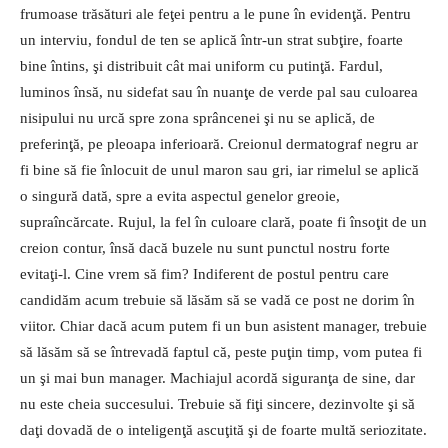
frumoase trăsături ale feţei pentru a le pune în evidenţă.
Pentru
un interviu, fondul de ten se aplică într-un strat subţire, foarte
bine întins, şi distribuit cât mai uni­form cu putinţă. Fardul,
luminos însă, nu sidefat sau în nuanţe de ver­de pal sau culoarea
nisipului nu urcă spre zona sprâncenei şi nu se aplică, de
preferinţă, pe pleoapa inferioară. Creionul dermatograf negru ar
fi bine să fie înlocuit de unul maron sau gri, iar rimelul se aplică
o singură dată, spre a evita aspectul genelor greoie,
supraîncărcate. Ru­jul, la fel în culoare clară, poate fi însoţit de un
creion contur, însă dacă buzele nu sunt punctul nostru forte
evitaţi-l. Cine vrem să fim? Indiferent de postul pentru care
candidăm acum trebuie să lăsăm să se vadă ce post ne dorim în
viitor. Chiar dacă acum putem fi un bun asistent manager, trebuie
să lăsăm să se întrevadă faptul că, peste puţin timp, vom putea fi
un şi mai bun manager. Machiajul acordă siguranţa de sine, dar
nu este cheia succesului. Trebuie să fiţi sincere, dezinvolte şi să
daţi dovadă de o inteligenţă as­cuţită şi de foarte multă seriozitate.