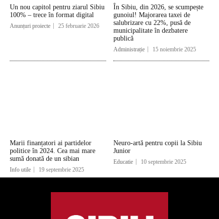
Un nou capitol pentru ziarul Sibiu
În Sibiu, din 2026, se scumpește
100% – trece în format digital
gunoiul! Majorarea taxei de
salubrizare cu 22%, pusă de
Anunțuri proiecte
25 februarie 2026
municipalitate în dezbatere
publică
Administrație
15 noiembrie 2025
Marii finanțatori ai partidelor
Neuro-artă pentru copii la Sibiu
politice în 2024. Cea mai mare
Junior
sumă donată de un sibian
Educatie
10 septembrie 2025
Info utile
19 septembrie 2025