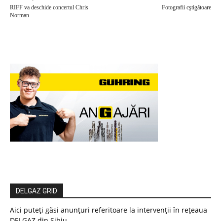
RIFF va deschide concertul Chris
Fotografii cştigătoare
Norman
DELGAZ GRID
Aici puteți găsi anunțuri referitoare la intervenții în rețeaua
DELGAZ din Sibiu.