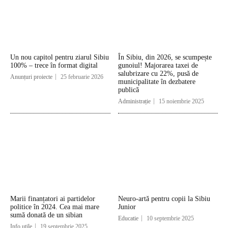
Un nou capitol pentru ziarul Sibiu
În Sibiu, din 2026, se scumpește
100% – trece în format digital
gunoiul! Majorarea taxei de
salubrizare cu 22%, pusă de
Anunțuri proiecte
25 februarie 2026
municipalitate în dezbatere
publică
Administrație
15 noiembrie 2025
Marii finanțatori ai partidelor
Neuro-artă pentru copii la Sibiu
politice în 2024. Cea mai mare
Junior
sumă donată de un sibian
Educatie
10 septembrie 2025
Info utile
19 septembrie 2025