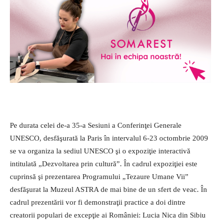
Pe durata celei de-a 35-a Sesiuni a Conferinţei Generale
UNESCO, desfăşurată la Paris în intervalul 6-23 octombrie 2009
se va organiza la sediul UNESCO şi o expoziţie in­teractivă
intitulată „Dezvoltarea prin cultură”. În cadrul expoziţiei este
cuprinsă şi prezentarea Programului „Tezaure Umane Vii”
desfăşurat la Muzeul ASTRA de mai bine de un sfert de veac. În
cadrul prezentării vor fi demonstraţii practice a doi dintre
creatorii populari de excepţie ai României: Lucia Nica din Sibiu