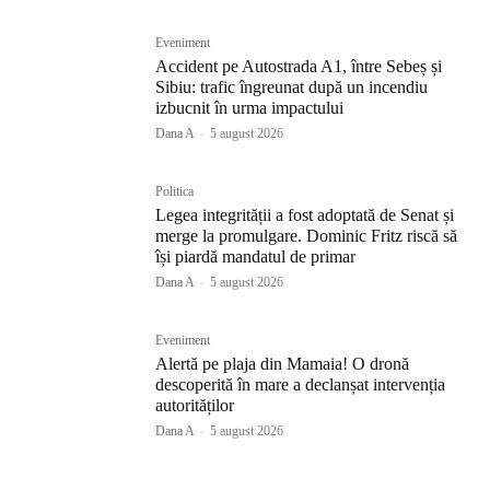
Eveniment
Accident pe Autostrada A1, între Sebeș și
Sibiu: trafic îngreunat după un incendiu
izbucnit în urma impactului
Dana A
-
5 august 2026
Politica
Legea integrității a fost adoptată de Senat și
merge la promulgare. Dominic Fritz riscă să
își piardă mandatul de primar
Dana A
-
5 august 2026
Eveniment
Alertă pe plaja din Mamaia! O dronă
descoperită în mare a declanșat intervenția
autorităților
Dana A
-
5 august 2026