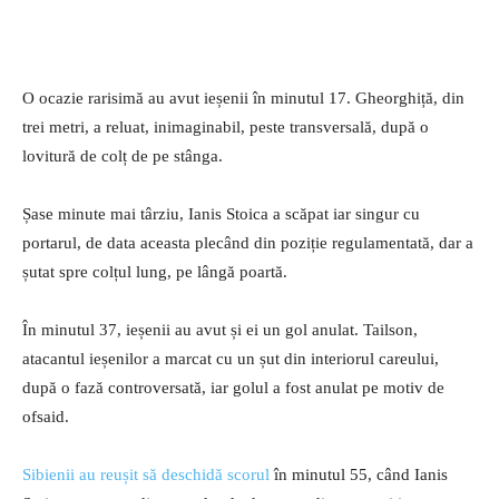
O ocazie rarisimă au avut ieșenii în minutul 17. Gheorghiță, din
trei metri, a reluat, inimaginabil, peste transversală, după o
lovitură de colț de pe stânga.
Șase minute mai târziu, Ianis Stoica a scăpat iar singur cu
portarul, de data aceasta plecând din poziție regulamentată, dar a
șutat spre colțul lung, pe lângă poartă.
În minutul 37, ieșenii au avut și ei un gol anulat. Tailson,
atacantul ieșenilor a marcat cu un șut din interiorul careului,
după o fază controversată, iar golul a fost anulat pe motiv de
ofsaid.
Sibienii au reușit să deschidă scorul
în minutul 55, când Ianis