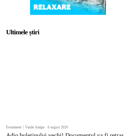
Ultimele știri
Eveniment
Vasile Antipa
-
6 august 2026
Adio buletinului vechi! Documentul va fi retras