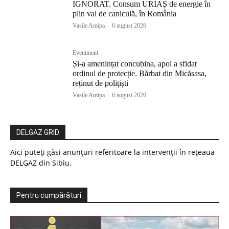
IGNORAT. Consum URIAȘ de energie în
plin val de caniculă, în România
Vasile Antipa
-
6 august 2026
Eveniment
Și-a amenințat concubina, apoi a sfidat
ordinul de protecție. Bărbat din Micăsasa,
reținut de polițiști
Vasile Antipa
-
6 august 2026
DELGAZ GRID
Aici puteți găsi anunțuri referitoare la intervenții în rețeaua
DELGAZ din Sibiu.
Pentru cumpărături