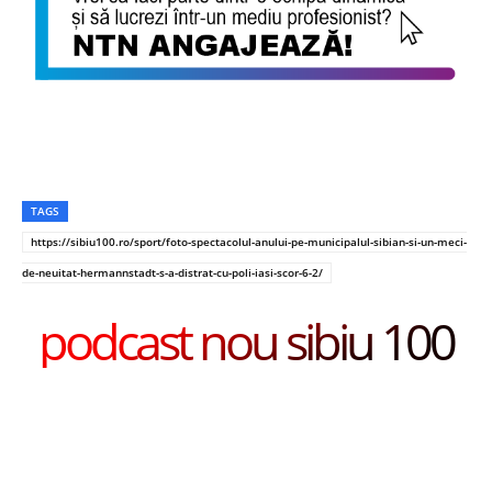
TAGS
https://sibiu100.ro/sport/foto-spectacolul-anului-pe-municipalul-sibian-si-un-meci-
de-neuitat-hermannstadt-s-a-distrat-cu-poli-iasi-scor-6-2/
podcast nou sibiu 100