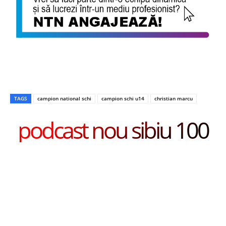
TAGS
campion national schi
campion schi u14
christian marcu
podcast nou sibiu 100