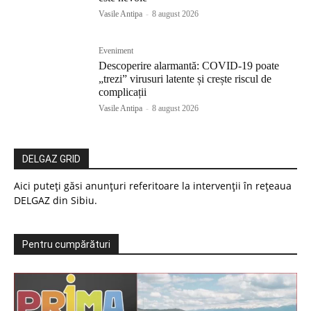
Vasile Antipa
-
8 august 2026
Eveniment
Descoperire alarmantă: COVID-19 poate
„trezi” virusuri latente și crește riscul de
complicații
Vasile Antipa
-
8 august 2026
DELGAZ GRID
Aici puteți găsi anunțuri referitoare la intervenții în rețeaua
DELGAZ din Sibiu.
Pentru cumpărături