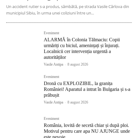
Un accident rutier s-a produs, sâmbătă, pe strada Vasile Cârlova din
municipiul Sibiu, în urma unei coliziuni între un...
Eveniment
ALARMĂ în Colonia Tălmaciu: Copii
urmăriți cu biciul, amenințați și înjurați.
Localnicii cer intervenția urgentă a
autorităților
Vasile Antipa
-
8 august 2026
Eveniment
Dronă cu EXPLOZIBIL, la granița
României! Aparatul a intrat în Bulgaria și s-a
prăbușit
Vasile Antipa
-
8 august 2026
Eveniment
România, lovită de secetă chiar și după ploi.
Motivul pentru care apa NU AJUNGE unde
este nevoie