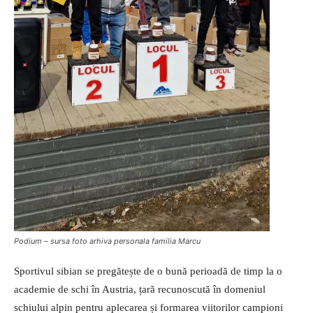
Podium – sursa foto arhiva personala familia Marcu
Sportivul sibian se pregătește de o bună perioadă de timp la o
academie de schi în Austria, țară recunoscută în domeniul
schiului alpin pentru aplecarea și formarea viitorilor campioni