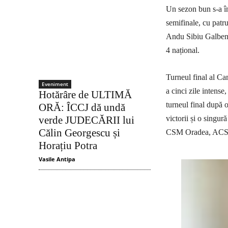
Un sezon bun s-a înc
semifinale, cu patru
Andu Sibiu Galben a
4 național.
Turneul final al Ca
Eveniment
a cinci zile intens
Hotărâre de ULTIMĂ
turneul final după 
ORĂ: ÎCCJ dă undă
victorii și o singu
verde JUDECĂRII lui
Călin Georgescu și
CSM Oradea, ACS 
Horațiu Potra
Vasile Antipa