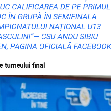
UC CALIFICAREA DE PE PRIMUL
OC ÎN GRUPĂ ÎN SEMIFINALA
MPIONATULUI NAȚIONAL U13
SCULIN!”— CSU ANDU SIBIU
N, PAGINA OFICIALĂ FACEBOO
e turneului final