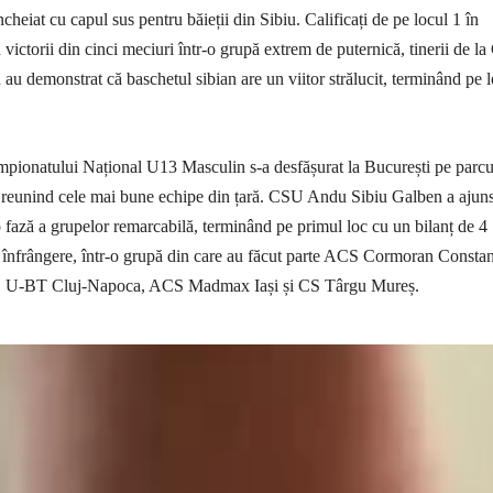
heiat cu capul sus pentru băieții din Sibiu. Calificați de pe locul 1 în
 victorii din cinci meciuri într-o grupă extrem de puternică, tinerii de l
u demonstrat că baschetul sibian are un viitor strălucit, terminând pe l
mpionatului Național U13 Masculin s-a desfășurat la București pe parcu
e, reunind cele mai bune echipe din țară. CSU Andu Sibiu Galben a ajuns
o fază a grupelor remarcabilă, terminând pe primul loc cu un bilanț de 4
ră înfrângere, într-o grupă din care au făcut parte ACS Cormoran Constan
U-BT Cluj-Napoca, ACS Madmax Iași și CS Târgu Mureș.