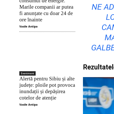
consumul de energie.
NE AD
Marile companii ar putea
fi anunțate cu doar 24 de
L
ore înainte
CA
Vasile Antipa
MA
GALBE
Rezultatel
Eveniment
Alertă pentru Sibiu și alte
județe: ploile pot provoca
inundații și depășirea
cotelor de atenție
Vasile Antipa