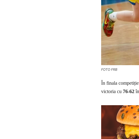
FOTO FRB
În finala competiție
victoria cu
76-62
în