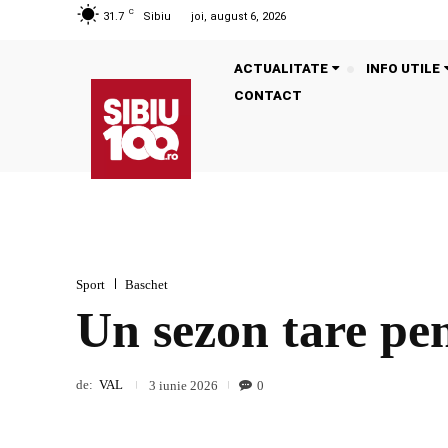
C
31.7
Sibiu
joi, august 6, 2026
ACTUALITATE
INFO UTILE
CONTACT
Sport
Baschet
Un sezon tare pen
de:
VAL
0
3 iunie 2026