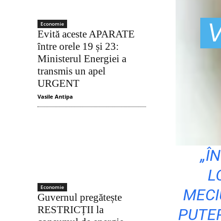
VICTOR GIȘE – BEST SCORER, INCLUS Î
Economie
Evită aceste APARATE
între orele 19 și 23:
Ministerul Energiei a
transmis un apel
URGENT
Vasile Antipa
„Î
L
Economie
MECI
Guvernul pregătește
RESTRICȚII la
PUTER