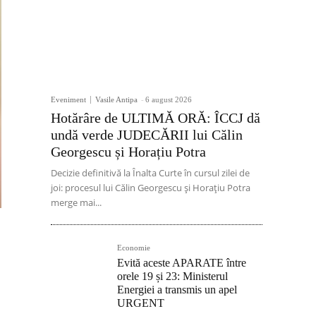
Eveniment
Vasile Antipa
-
6 august 2026
Hotărâre de ULTIMĂ ORĂ: ÎCCJ dă
undă verde JUDECĂRII lui Călin
Georgescu și Horațiu Potra
Decizie definitivă la Înalta Curte în cursul zilei de
joi: procesul lui Călin Georgescu și Horațiu Potra
merge mai...
Economie
Evită aceste APARATE între
orele 19 și 23: Ministerul
Energiei a transmis un apel
URGENT