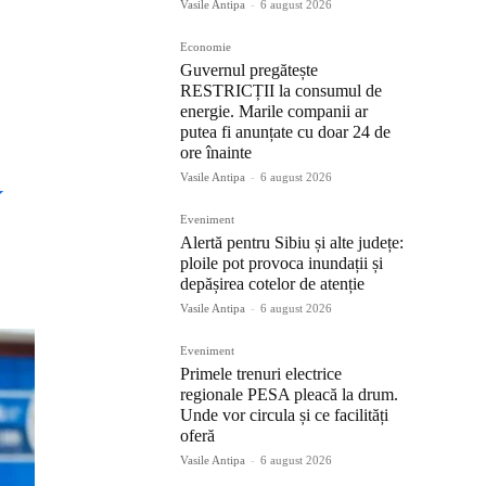
Vasile Antipa
-
6 august 2026
Economie
Guvernul pregătește
RESTRICȚII la consumul de
energie. Marile companii ar
putea fi anunțate cu doar 24 de
ore înainte
Vasile Antipa
-
6 august 2026
K
Eveniment
Alertă pentru Sibiu și alte județe:
ploile pot provoca inundații și
depășirea cotelor de atenție
Vasile Antipa
-
6 august 2026
Eveniment
Primele trenuri electrice
regionale PESA pleacă la drum.
Unde vor circula și ce facilități
oferă
Vasile Antipa
-
6 august 2026