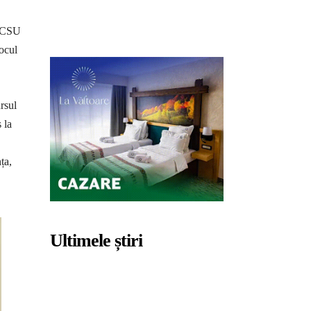
a CSU
ocul
rsul
 la
ța,
Ultimele știri