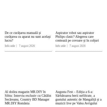
De ce curățarea manuală și
Aspirator robot sau aspirator
curățarea cu aparat nu sunt același
Philips clasic? Alegerea care
lucru?
contează pe covoare și în colțuri
Info utile
7 august 2026
Info utile
7 august 2026
Al doilea magazin MR.DIY în
Augusta Fest – Ediția a 6-a:
Sibiu: Interviu exclusiv cu Cătălin
Sărbătoarea berii nefiltrate, a
Secăreanu, Country BD Manager
gustului autentic de Mangaliță și a
MR.DIY România
muzicii live pe Valea Avrigului