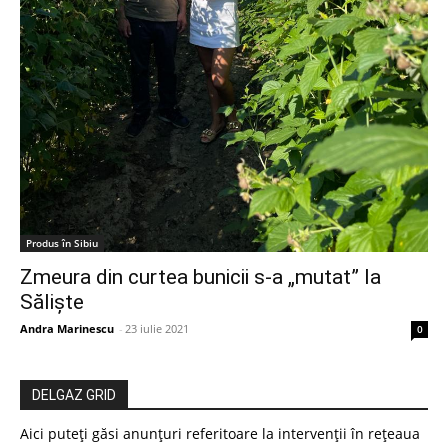
Produs în Sibiu
Zmeura din curtea bunicii s-a „mutat” la
Săliște
Andra Marinescu
-
23 iulie 2021
0
DELGAZ GRID
Aici puteți găsi anunțuri referitoare la intervenții în rețeaua