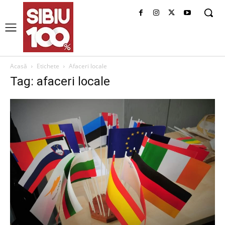
Acasă
Etichete
Afaceri locale
Tag: afaceri locale