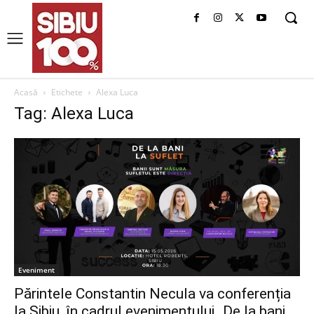
Acasă
Etichete
Alexa Luca
Tag: Alexa Luca
Eveniment
Părintele Constantin Necula va conferenția
la Sibiu, în cadrul evenimentului „De la bani