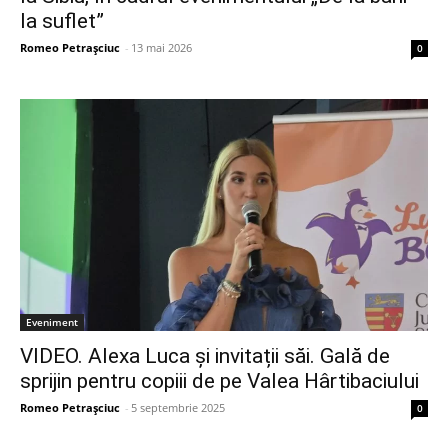
la suflet”
Romeo Petrașciuc
-
13 mai 2026
0
Eveniment
VIDEO. Alexa Luca și invitații săi. Gală de
sprijin pentru copiii de pe Valea Hârtibaciului
Romeo Petrașciuc
-
5 septembrie 2025
0