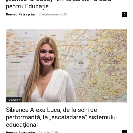
pentru Educație
Romeo Petrașciuc
-
2 septembrie 2025
0
Featured
Sibianca Alexa Luca, de la schi de
performanță, la „escaladarea” sistemului
educațional
Romeo Petrașciuc
-
21 iulie 2025
0