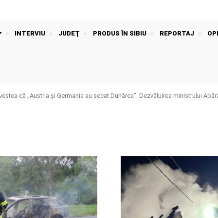
INTERVIU
JUDEŢ
PRODUS ÎN SIBIU
REPORTAJ
OPI
stea că „Austria și Germania au secat Dunărea”. Dezvăluirea ministrului Apără