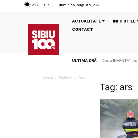
C
26.7
Sibiu
duminică, august 9, 2026
ACTUALITATE
INFO UTILE
CONTACT
ULTIMA ORĂ
Cine a INVENTAT pove
Acasă
Etichete
Ars
Tag: ars