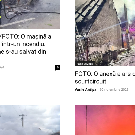
FOTO: O mașină a
 într-un incendiu.
e s-au salvat din
Fapt Divers
024
0
FOTO: O anexă a ars d
scurtcircuit
Vasile Antipa
-
30 noiembrie 2023