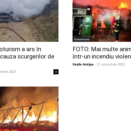
Eveniment
turism a ars în
FOTO: Mai multe anim
 cauza scurgerilor de
într-un incendiu violen
Vasile Antipa
-
21 octombrie 2023
mbrie 2023
0