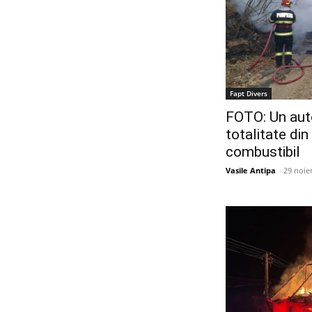
Fapt Divers
FOTO: Un auto
totalitate din
combustibil
Vasile Antipa
-
29 noie