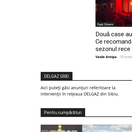
Fapt Divers
Două case au a
Ce recomandăr
sezonul rece
Vasile Antipa
-
10 octo
DELGAZ GRID
Aici puteți găsi anunțuri referitoare la
intervenții în rețeaua DELGAZ din Sibiu.
Pentru cumpărături