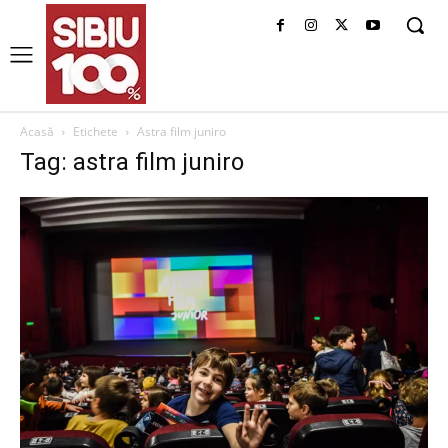
Acasă
Etichete
Astra film juniro
Tag: astra film juniro