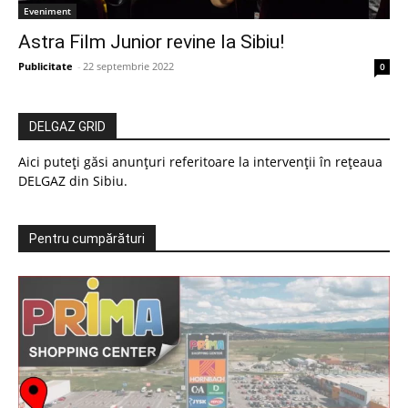
Eveniment
Astra Film Junior revine la Sibiu!
Publicitate
-
22 septembrie 2022
0
DELGAZ GRID
Aici puteți găsi anunțuri referitoare la intervenții în rețeaua
DELGAZ din Sibiu.
Pentru cumpărături