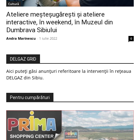
Cultură
Ateliere meșteșugărești și ateliere
interactive, în weekend, în Muzeul din
Dumbrava Sibiului
Andra Marinescu
-
1 iulie 2022
0
DELGAZ GRID
Aici puteți găsi anunțuri referitoare la intervenții în rețeaua
DELGAZ din Sibiu.
Pentru cumpărături