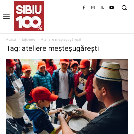
Acasă
Etichete
Ateliere meşteşugăreşti
Tag: ateliere meşteşugăreşti