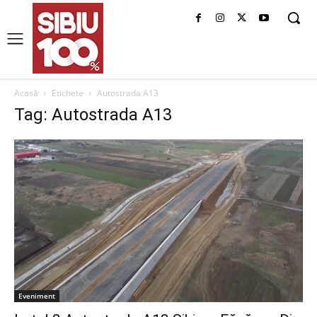
Acasă
Etichete
Autostrada A13
Tag: Autostrada A13
Eveniment