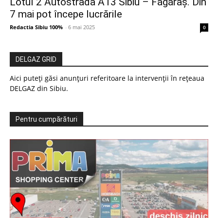
Lotul 2 Autostrada A13 Sibiu – Făgăraș. Din
7 mai pot începe lucrările
Redactia Sibiu 100%
-
6 mai 2025
0
DELGAZ GRID
Aici puteți găsi anunțuri referitoare la intervenții în rețeaua
DELGAZ din Sibiu.
Pentru cumpărături