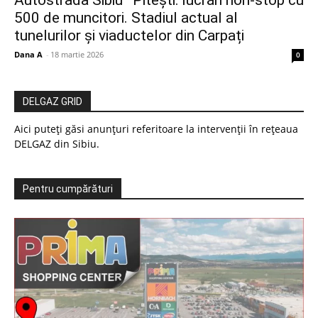
Autostrada Sibiu–Pitești: lucrări non-stop cu
500 de muncitori. Stadiul actual al
tunelurilor și viaductelor din Carpați
Dana A
-
18 martie 2026
0
DELGAZ GRID
Aici puteți găsi anunțuri referitoare la intervenții în rețeaua
DELGAZ din Sibiu.
Pentru cumpărături