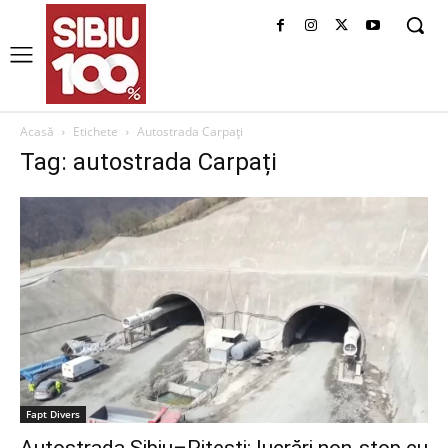
Acasă
Etichete
Autostrada Carpați
Tag: autostrada Carpați
Fapt Divers