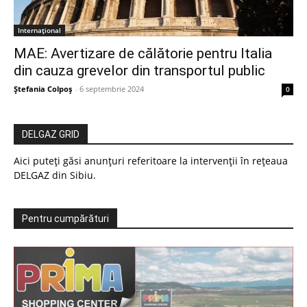
Internațional
MAE: Avertizare de călătorie pentru Italia
din cauza grevelor din transportul public
Ștefania Colpoș
-
6 septembrie 2024
0
DELGAZ GRID
Aici puteți găsi anunțuri referitoare la intervenții în rețeaua
DELGAZ din Sibiu.
Pentru cumpărături