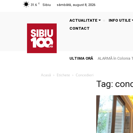
C
31.6
Sibiu
sâmbătă, august 8, 2026
ACTUALITATE
INFO UTILE
CONTACT
ULTIMA ORĂ
ALARMĂ în Colonia Tălm
Acasă
Etichete
Concedieri
Tag: conc