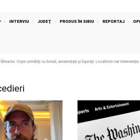
INTERVIU
JUDEŢ
PRODUS ÎN SIBIU
REPORTAJ
OPI
aciu: Copii urmăriți cu biciul, amenințați și înjurați. Localnicii cer intervenția 
edieri