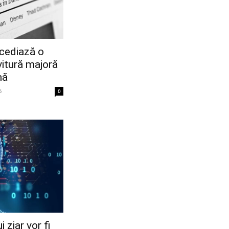
cediază o
vitură majoră
nă
6
0
 ziar vor fi