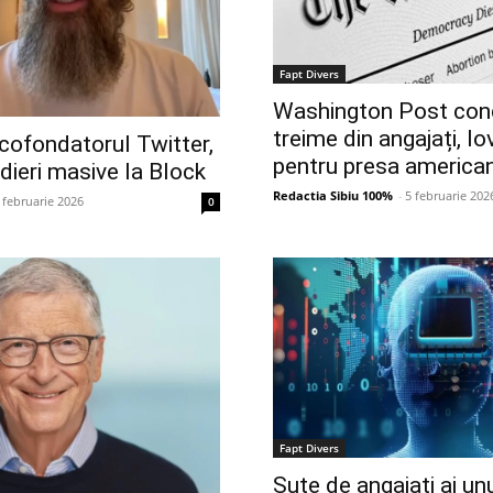
Fapt Divers
Washington Post con
treime din angajați, lo
cofondatorul Twitter,
pentru presa america
ieri masive la Block
Redactia Sibiu 100%
-
5 februarie 202
 februarie 2026
0
Fapt Divers
Sute de angajați ai unui