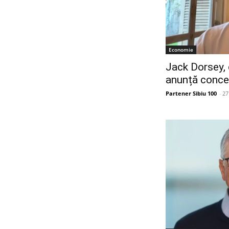
Economie
Jack Dorsey, 
anunță conced
Partener Sibiu 100
-
27