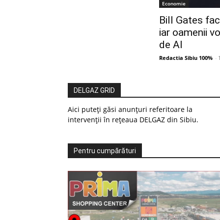
Economie
Bill Gates fa
iar oamenii vor
de AI
Redactia Sibiu 100%
-
DELGAZ GRID
Aici puteți găsi anunțuri referitoare la
intervenții în rețeaua DELGAZ din Sibiu.
Pentru cumpărături