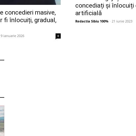
concediați și înlocuiți
ce concedieri masive,
artificială
 fi înlocuiți, gradual,
Redactia Sibiu 100%
-
21 iunie 2023
19 ianuarie 2026
0