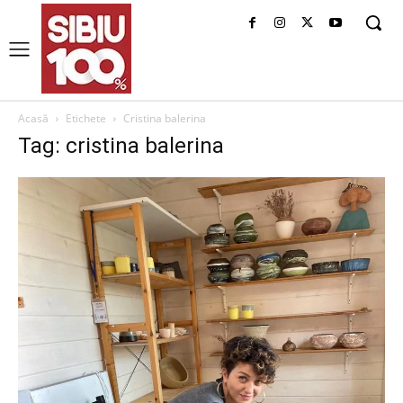
Acasă
Etichete
Cristina balerina
Tag: cristina balerina