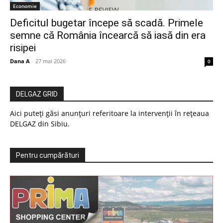
Economie
Deficitul bugetar începe să scadă. Primele
semne că România încearcă să iasă din era
risipei
Dana A
-
27 mai 2026
0
DELGAZ GRID
Aici puteți găsi anunțuri referitoare la intervenții în rețeaua
DELGAZ din Sibiu.
Pentru cumpărături