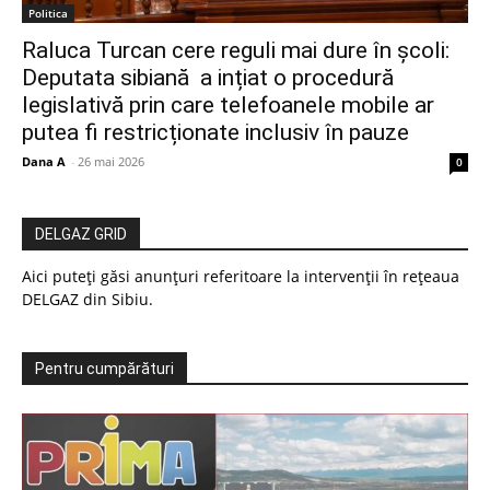
Politica
Raluca Turcan cere reguli mai dure în școli:
Deputata sibiană a ințiat o procedură
legislativă prin care telefoanele mobile ar
putea fi restricționate inclusiv în pauze
Dana A
-
26 mai 2026
0
DELGAZ GRID
Aici puteți găsi anunțuri referitoare la intervenții în rețeaua
DELGAZ din Sibiu.
Pentru cumpărături